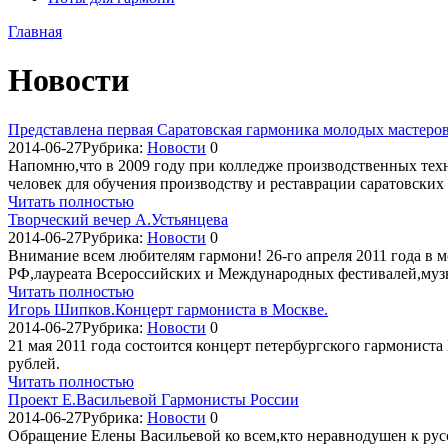
Главная
Новости
Представлена первая Саратовская гармоника молодых мастеро
2014-06-27
Рубрика:
Новости
0
Напомню,что в 2009 году при колледже производственных техн
человек для обучения производству и реставрации саратовских
Читать полностью
Творческий вечер А.Устьянцева
2014-06-27
Рубрика:
Новости
0
Внимание всем любителям гармони! 26-го апреля 2011 года в 
РФ,лауреата Всероссийских и Международных фестивалей,музы
Читать полностью
Игорь Шипков.Концерт гармониста в Москве.
2014-06-27
Рубрика:
Новости
0
21 мая 2011 года состоится концерт петербургского гармонист
рублей.
Читать полностью
Проект Е.Васильевой Гармонисты России
2014-06-27
Рубрика:
Новости
0
Обращение Елены Васильевой ко всем,кто неравнодушен к рус