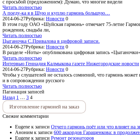
с просьбой (предложением): Думаю, что многие видели
Читать полностью
А поеду-ка я в Шую и куплю гармонь большую…
2014-06-27
Рубрика:
Новости
0
В этом году ОАО «Шуйская гармонь» отмечает 75-летие Гармо
рождения, свадьба ли,
Читать полностью
Цыганочка С.Привалова в цифровой записи.
2014-06-27
Рубрика:
Новости
0
В разделе «Ноты» опубликована цифровая запись «Цыганочки»
Читать полностью
Интервью Геннадия Калмыкова газете Нижегородские новости
2014-06-27
Рубрика:
Новости
0
Чтобы у слушателей не осталось сомнений, что гармонь может
и в сопровождении русского
Читать полностью
Пагинация записей
Назад
1
…
3
4
Изготовление гармоней на заказ
Свежие комментарии
Eugene
к записи
Отчего гармонь поёт или что влияет на 
Аноним
к записи
600 аккордов Гаращенкова: в продолже
Eugene
к записи
Ремонт резонаторов