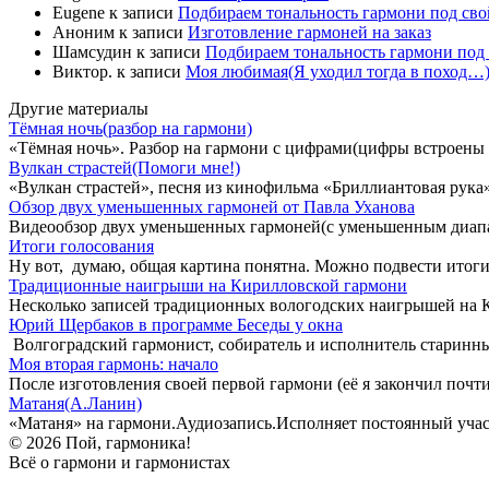
Eugene
к записи
Подбираем тональность гармони под свой
Аноним
к записи
Изготовление гармоней на заказ
Шамсудин
к записи
Подбираем тональность гармони под 
Виктор.
к записи
Моя любимая(Я уходил тогда в поход…)
Другие материалы
Тёмная ночь(разбор на гармони)
«Тёмная ночь». Разбор на гармони с цифрами(цифры встроены в
Вулкан страстей(Помоги мне!)
«Вулкан страстей», песня из кинофильма «Бриллиантовая рука
Обзор двух уменьшенных гармоней от Павла Уханова
Видеообзор двух уменьшенных гармоней(с уменьшенным диапа
Итоги голосования
Ну вот, думаю, общая картина понятна. Можно подвести итог
Традиционные наигрыши на Кирилловской гармони
Несколько записей традиционных вологодских наигрышей на К
Юрий Щербаков в программе Беседы у окна
Волгоградский гармонист, собиратель и исполнитель старинн
Моя вторая гармонь: начало
После изготовления своей первой гармони (её я закончил почти
Матаня(А.Ланин)
«Матаня» на гармони.Аудиозапись.Исполняет постоянный уча
© 2026 Пой, гармоника!
Всё о гармони и гармонистах