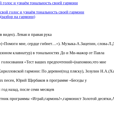
 голос и узнаём тональность своей гармони
свой голос и узнаём тональность своей гармони
(разбор на гармони)
 видео). Левая и правая рука
»(«Помоги мне, сердце гибнет…»). Музыка-А.Зацепин, слова-Л.
зоном клавиатур) в тональностях До и Ми-мажор от Павла
и голосования «Тест ваших предпочтений»(напомню,что мне
ирилловской гармони: По деревне(под пляску), Зозулин Н.А.(Х
ых песен, Юрий Щербаков в программе «Беседы у
 год назад, после семи месяцев
стник программы «Играй,гармонь!»,гармонист Золотой десятки