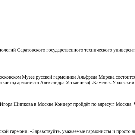
в
ологий Саратовского государственного технического университе
московском Музее русской гармоники Альфреда Мирека состоитс
канта,гармониста Александра Устьянцева(г.Каменск-Уральский)
а Игоря Шипкова в Москве.Концерт пройдёт по адресу:г Москва, 
ской гармони: «Здравствуйте, уважаемые гармонисты и просто 