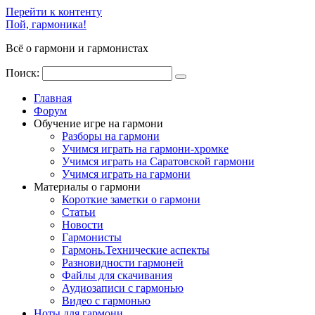
Перейти к контенту
Пой, гармоника!
Всё о гармони и гармонистах
Поиск:
Главная
Форум
Обучение игре на гармони
Разборы на гармони
Учимся играть на гармони-хромке
Учимся играть на Саратовской гармони
Учимся играть на гармони
Материалы о гармони
Короткие заметки о гармони
Cтатьи
Новости
Гармонисты
Гармонь.Технические аспекты
Разновидности гармоней
Файлы для скачивания
Аудиозаписи с гармонью
Видео с гармонью
Ноты для гармони