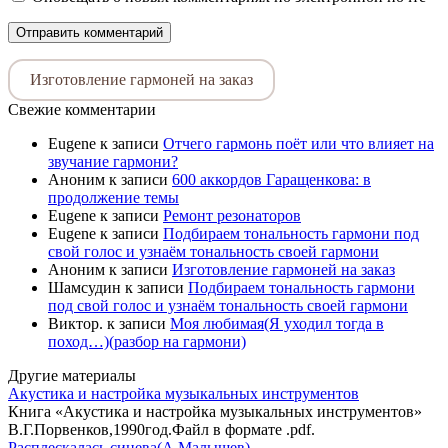
Изготовление гармоней на заказ
Свежие комментарии
Eugene
к записи
Отчего гармонь поёт или что влияет на
звучание гармони?
Аноним
к записи
600 аккордов Гаращенкова: в
продолжение темы
Eugene
к записи
Ремонт резонаторов
Eugene
к записи
Подбираем тональность гармони под
свой голос и узнаём тональность своей гармони
Аноним
к записи
Изготовление гармоней на заказ
Шамсудин
к записи
Подбираем тональность гармони
под свой голос и узнаём тональность своей гармони
Виктор.
к записи
Моя любимая(Я уходил тогда в
поход…)(разбор на гармони)
Другие материалы
Акустика и настройка музыкальных инструментов
Книга «Акустика и настройка музыкальных инструментов»
В.Г.Порвенков,1990год.Файл в формате .pdf.
Расплескалась синева(А.Малышев)