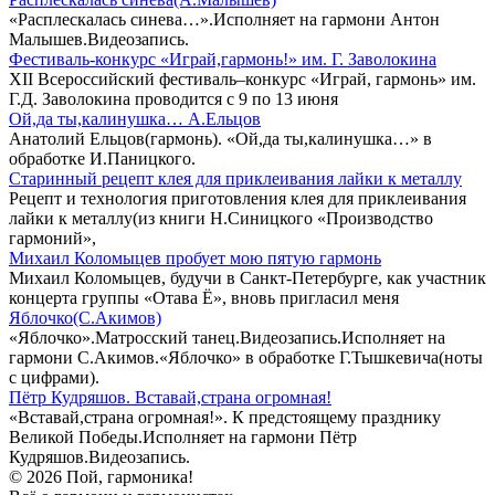
«Расплескалась синева…».Исполняет на гармони Антон
Малышев.Видеозапись.
Фестиваль-конкурс «Играй,гармонь!» им. Г. Заволокина
XII Всероссийский фестиваль–конкурс «Играй, гармонь» им.
Г.Д. Заволокина проводится с 9 по 13 июня
Ой,да ты,калинушка… А.Ельцов
Анатолий Ельцов(гармонь). «Ой,да ты,калинушка…» в
обработке И.Паницкого.
Старинный рецепт клея для приклеивания лайки к металлу
Рецепт и технология приготовления клея для приклеивания
лайки к металлу(из книги Н.Синицкого «Производство
гармоний»,
Михаил Коломыцев пробует мою пятую гармонь
Михаил Коломыцев, будучи в Санкт-Петербурге, как участник
концерта группы «Отава Ё», вновь пригласил меня
Яблочко(С.Акимов)
«Яблочко».Матросский танец.Видеозапись.Исполняет на
гармони С.Акимов.«Яблочко» в обработке Г.Тышкевича(ноты
с цифрами).
Пётр Кудряшов. Вставай,страна огромная!
«Вставай,страна огромная!». К предстоящему празднику
Великой Победы.Исполняет на гармони Пётр
Кудряшов.Видеозапись.
© 2026 Пой, гармоника!