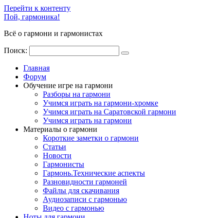
Перейти к контенту
Пой, гармоника!
Всё о гармони и гармонистах
Поиск:
Главная
Форум
Обучение игре на гармони
Разборы на гармони
Учимся играть на гармони-хромке
Учимся играть на Саратовской гармони
Учимся играть на гармони
Материалы о гармони
Короткие заметки о гармони
Cтатьи
Новости
Гармонисты
Гармонь.Технические аспекты
Разновидности гармоней
Файлы для скачивания
Аудиозаписи с гармонью
Видео с гармонью
Ноты для гармони