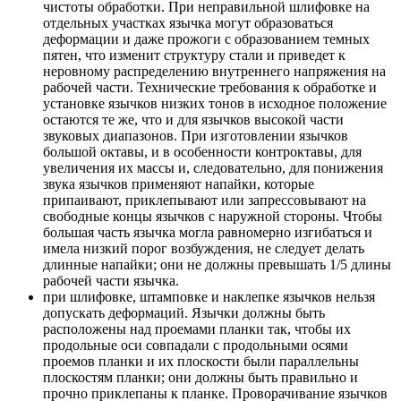
чистоты обработки. При неправильной шлифовке на
отдельных участках язычка могут образоваться
деформации и даже прожоги с образованием темных
пятен, что изменит структуру стали и приведет к
неровному распределению внутреннего напряжения на
рабочей части. Технические требования к обработке и
установке язычков низких тонов в исходное положение
остаются те же, что и для язычков высокой части
звуковых диапазонов. При изготовлении язычков
большой октавы, и в особенности контроктавы, для
увеличения их массы и, следовательно, для понижения
звука язычков применяют напайки, которые
припаивают, приклепывают или запрессовывают на
свободные концы язычков c наружной стороны. Чтобы
большая часть язычка могла равномерно изгибаться и
имела низкий порог возбуждения, не следует делать
длинные напайки; они не должны превышать 1/5 длины
рабочей части язычка.
при шлифовке, штамповке и наклепке язычков нельзя
допускать деформаций. Язычки должны быть
расположены над проемами планки так, чтобы их
продольные оси совпадали c продольными осями
проемов планки и их плоскости были параллельны
плоскостям планки; они должны быть правильно и
прочно приклепаны к планке. Проворачивание язычков