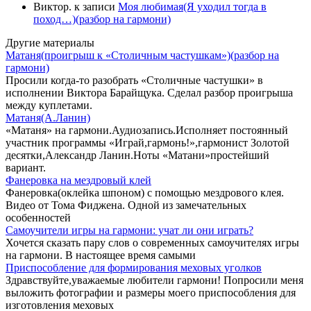
Виктор.
к записи
Моя любимая(Я уходил тогда в
поход…)(разбор на гармони)
Другие материалы
Матаня(проигрыш к «Столичным частушкам»)(разбор на
гармони)
Просили когда-то разобрать «Столичные частушки» в
исполнении Виктора Барайщука. Сделал разбор проигрыша
между куплетами.
Матаня(А.Ланин)
«Матаня» на гармони.Аудиозапись.Исполняет постоянный
участник программы «Играй,гармонь!»,гармонист Золотой
десятки,Александр Ланин.Ноты «Матани»простейший
вариант.
Фанеровка на мездровый клей
Фанеровка(оклейка шпоном) с помощью мездрового клея.
Видео от Тома Фиджена. Одной из замечательных
особенностей
Самоучители игры на гармони: учат ли они играть?
Хочется сказать пару слов о современных самоучителях игры
на гармони. В настоящее время самыми
Приспособление для формирования меховых уголков
Здравствуйте,уважаемые любители гармони! Попросили меня
выложить фотографии и размеры моего приспособления для
изготовления меховых