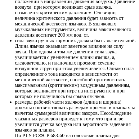
положении в направлении движения воздуха. Давление
воздуха, при котором возникает срыв язычка,
называется критическим давлением. Очевидно,
величина критического давления будет зависеть от
механической жесткости язычков. B язычковых
музыкальных инструментах, величина максимального
давления достигает 200 мм вод. ст.
сила звука ручных гармоник должна быть значительной.
Длина язычка оказывает заметное влияние на силу
звука. При одном и том же давлении сила звука
увеличивается c увеличением длины язычка, а,
следовательно, и планочных проемов; сечение
воздушной струи при этом увеличивается. Однако сила
определенного тона находится в зависимости от
механической жесткости, способной противостоять
максимальным (критическим) воздушным давлениям,
которые возникают при игре на инструменте и при
которых не получилось бы срыва язычков.
размеры рабочей части язычков (длина и ширина)
должны соответствовать размерам проемов в планках за
вычетом суммарной величины зазоров. Несоблюдение
указанных размеров приведет к тому, что при игре
увеличится утечка воздуха или вероятность задевания
язычков за планки.
По РТУ РСФСР 683-60 на голосовые планки для