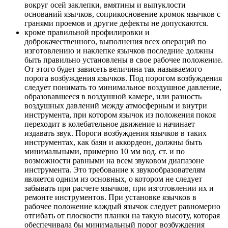
вокруг осей заклепки, вмятины и выпуклости
оснований язычков, соприкосновение кромок язычков с
гранями проемов и другие дефекты не допускаются.
кроме правильной профилировки и
доброкачественного, выполнения всех операций по
изготовлению и наклепке язычков последние должны
быть правильно установлены в свое рабочее положение.
От этого будет зависеть величина так называемого
порога возбуждения язычков. Под порогом возбуждения
следует понимать то минимальное воздушное давление,
образовавшееся в воздушной камере, или разность
воздушных давлений между атмосферным и внутри
инструмента, при котором язычок из положения покоя
переходит в колебательное движение и начинает
издавать звук. Пороги возбуждения язычков в таких
инструментах, как баян и аккордеон, должны быть
минимальными, примерно 10 мм вод. ст. и по
возможности равными на всем звуковом диапазоне
инструмента. Это требование к звукообразователям
является одним из основных, о котором не следует
забывать при расчете язычков, при изготовлении их и
ремонте инструментов. При установке язычков в
рабочее положение каждый язычок следует равномерно
отгибать от плоскости планки на такую высоту, которая
обеспечивала бы минимальный порог возбуждения