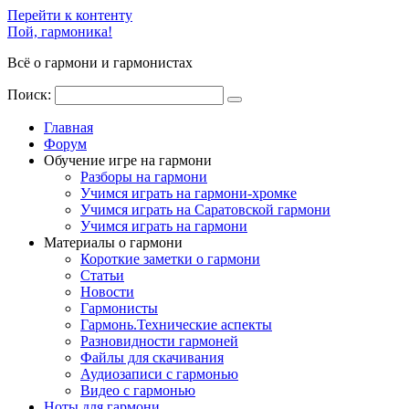
Перейти к контенту
Пой, гармоника!
Всё о гармони и гармонистах
Поиск:
Главная
Форум
Обучение игре на гармони
Разборы на гармони
Учимся играть на гармони-хромке
Учимся играть на Саратовской гармони
Учимся играть на гармони
Материалы о гармони
Короткие заметки о гармони
Cтатьи
Новости
Гармонисты
Гармонь.Технические аспекты
Разновидности гармоней
Файлы для скачивания
Аудиозаписи с гармонью
Видео с гармонью
Ноты для гармони