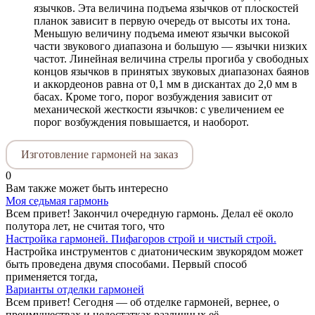
язычков. Эта величина подъема язычков от плоскостей
планок зависит в первую очередь от высоты их тона.
Меньшую величину подъема имеют язычки высокой
части звукового диапазона и большую — язычки низких
частот. Линейная величина стрелы прогиба y свободных
концов язычков в принятых звуковых диапазонах баянов
и аккордеонов равна от 0,1 мм в дискантах до 2,0 мм в
басах. Кроме того, порог возбуждения зависит от
механической жесткости язычков: с увеличением ее
порог возбуждения повышается, и наоборот.
Изготовление гармоней на заказ
0
Вам также может быть интересно
Моя седьмая гармонь
Всем привет! Закончил очередную гармонь. Делал её около
полутора лет, не считая того, что
Настройка гармоней. Пифагоров строй и чистый строй.
Настройка инструментов с диатоническим звукорядом может
быть проведена двумя способами. Первый способ
применяется тогда,
Варианты отделки гармоней
Всем привет! Сегодня — об отделке гармоней, вернее, о
преимуществах и недостатках различных её