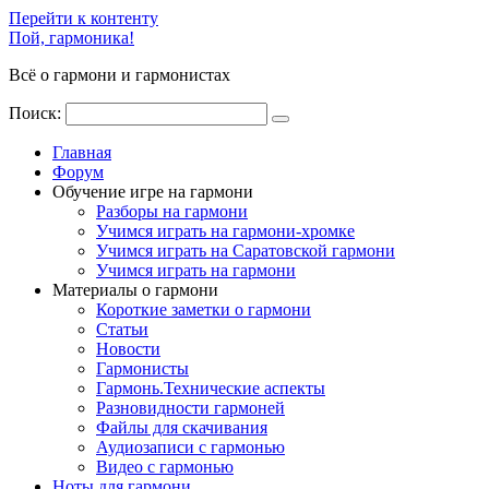
Перейти к контенту
Пой, гармоника!
Всё о гармони и гармонистах
Поиск:
Главная
Форум
Обучение игре на гармони
Разборы на гармони
Учимся играть на гармони-хромке
Учимся играть на Саратовской гармони
Учимся играть на гармони
Материалы о гармони
Короткие заметки о гармони
Cтатьи
Новости
Гармонисты
Гармонь.Технические аспекты
Разновидности гармоней
Файлы для скачивания
Аудиозаписи с гармонью
Видео с гармонью
Ноты для гармони