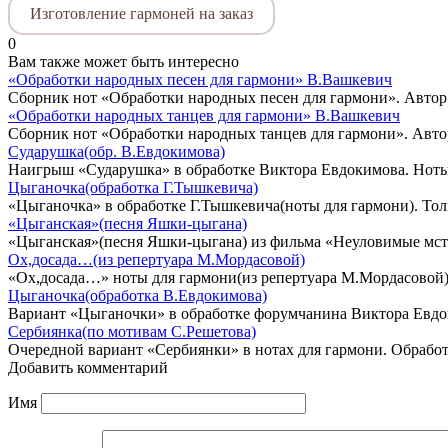
Изготовление гармоней на заказ
0
Вам также может быть интересно
«Обработки народных песен для гармони» В.Вашкевич
Сборник нот «Обработки народных песен для гармони». Авто
«Обработки народных танцев для гармони» В.Вашкевич
Сборник нот «Обработки народных танцев для гармони». Авт
Сударушка(обр. В.Евдокимова)
Наигрыш «Сударушка» в обработке Виктора Евдокимова. Ноты
Цыганочка(обработка Г.Тышкевича)
«Цыганочка» в обработке Г.Тышкевича(ноты для гармони). Толь
«Цыганская»(песня Яшки-цыгана)
«Цыганская»(песня Яшки-цыгана) из фильма «Неуловимые мсти
Ох,досада…(из репертуара М.Мордасовой)
«Ох,досада…» ноты для гармони(из репертуара М.Мордасовой)
Цыганочка(обработка В.Евдокимова)
Вариант «Цыганочки» в обработке форумчанина Виктора Евдо
Сербиянка(по мотивам С.Решетова)
Очередной вариант «Сербиянки» в нотах для гармони. Обрабо
Добавить комментарий
Имя