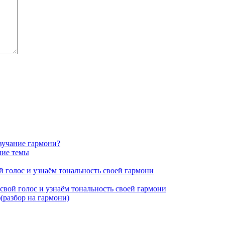
звучание гармони?
ние темы
 голос и узнаём тональность своей гармони
свой голос и узнаём тональность своей гармони
(разбор на гармони)