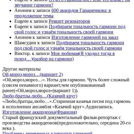
звучание гармони?
Аноним
к записи
600 аккордов Гаращенкова: в
продолжение темы
Eugene
к записи
Ремонт резонаторов
Eugene
к записи
Подбираем тональность гармони под
свой голос и узнаём тональность своей гармони
Аноним
к записи
Изготовление гармоней на заказ
Шамсудин
к записи
Подбираем тональность гармони
под свой голос и узнаём тональность своей гармони
Виктор.
к записи
Моя любимая(Я уходил тогда в
поход…)(разбор на гармони)
Другие материалы
Ой,мороз,мороз…(вариант 2)
«Ой,мороз,мороз…». Ноты для гармони. Чуть более сложный
(совсем ненамного) вариант,чем опубликованный
ранее(«Ой,мороз,мороз»(вариант 1)).
Любо,братцы,любо…(Казачий круг)
«Любо,братцы,любо…».Старинная казачья песня под гармонь
в исполнении ансамбля «Казачий круг».Аудиозапись.
Изготовление аккордеона(Франция)
Старый французский документальный фильм-репортаж с
производства аккордеонов(предположительно, середина 20-го
века ).
Проблемы деревянных клавиатур гармоней