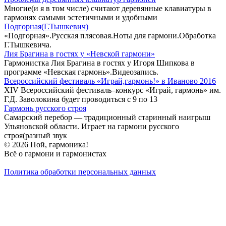
Многие(и я в том числе) считают деревянные клавиатуры в
гармонях самыми эстетичными и удобными
Подгорная(Г.Тышкевич)
«Подгорная».Русская плясовая.Ноты для гармони.Обработка
Г.Тышкевича.
Лия Брагина в гостях у «Невской гармони»
Гармонистка Лия Брагина в гостях у Игоря Шипкова в
программе «Невская гармонь».Видеозапись.
Всероссийский фестиваль «Играй,гармонь!» в Иваново 2016
XIV Всероссийский фестиваль–конкурс «Играй, гармонь» им.
Г.Д. Заволокина будет проводиться с 9 по 13
Гармонь русского строя
Самарский перебор — традиционный старинный наигрыш
Ульяновской области. Играет на гармони русского
строя(разный звук
© 2026 Пой, гармоника!
Всё о гармони и гармонистах
Политика обработки персональных данных