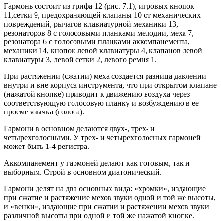
Гармонь состоит из грифа 12 (рис. 7.1), игровых кнопок
11,сетки 9, предохраняющей клапаны 10 от механических
поврeждений, рычагов клавиатурной механики 13,
резонаторов 8 с голосовыми планками мелодии, меха 7,
резонатора 6 c голосовыми планками аккомпанемента,
механики 14, кнопок левой клавиатуры 4, клапанов левой
клавиатуры 3, левой сетки 2, левого ремня 1.
При растяжении (сжатии) меха создается разница давлений
внутри и вне корпуса инструмента, что при открытом клапане
(нажатой кнопке) приводит к движению воздуха через
соответствующую голосовую планку и возбуждению в ее
проеме язычка (голоса).
Гармони в основном делаются двух-, трех- и
четырехголосными. У трех- и четырехголосных гармоней
может быть 1-4 регистра.
Аккомпанемент y гармоней делают как готовым, так и
выборным. Строй в основном диатонический.
Гармони делят на два основных вида: «хромки», издающие
при сжатие и растяжение мехов звуки одной и той же высоты,
и «венки», издающие при сжатии и растяжении мехов звуки
различной высоты при одной и той же нажатой кнопке.