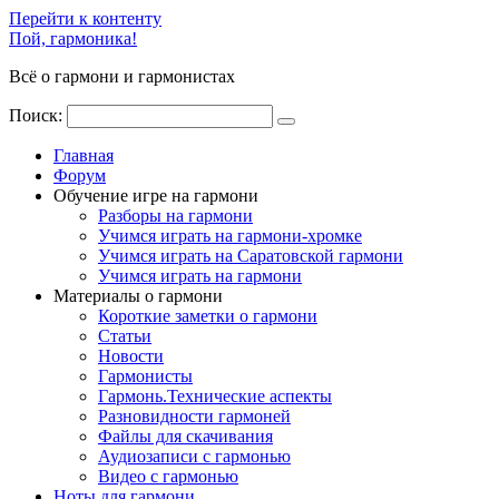
Перейти к контенту
Пой, гармоника!
Всё о гармони и гармонистах
Поиск:
Главная
Форум
Обучение игре на гармони
Разборы на гармони
Учимся играть на гармони-хромке
Учимся играть на Саратовской гармони
Учимся играть на гармони
Материалы о гармони
Короткие заметки о гармони
Cтатьи
Новости
Гармонисты
Гармонь.Технические аспекты
Разновидности гармоней
Файлы для скачивания
Аудиозаписи с гармонью
Видео с гармонью
Ноты для гармони