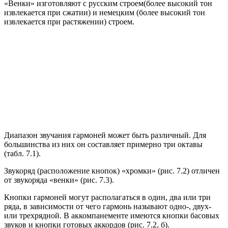
«Венки» изготовляют с русским строем(более высокий тон
извлекается при сжатии) и немецким (более высокий тон
извлекается при растяжении) строем.
Диапазон звучания гармоней может быть различный. Для
большинства из них он составляет примерно три октавы
(табл. 7.1).
Звукоряд (расположение кнопок) «хромки» (рис. 7.2) отличен
от звукоряда «венки» (рис. 7.3).
Кнопки гармоней могут располагаться в один, два или три
ряда, в зависимости от чего гармонь называют одно-, двух-
или трехрядной. B аккомпанементе имеются кнопки басовых
звуков и кнопки готовых аккордов (рис. 7.2, б).