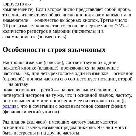
корпуса (в ак-
компанементе). Если второе число представляет собой дробь,
то в числителе ставят общее число кнопок аккомпанемента, в
знаменателе — количество выборных кнопок. Третье число
(III) показывает количество голосов, четвертое число (7/2)—
количество регистров в мелодии (числитель) и в
аккомпанементе (знаменатель).
Особенности строя язычковых
Настройка язычков (голосов), соответствуюших одной
нажатой кнопке (клавише), производится на различные
частоты. Так, при четырехголосье один из язычков—основной
(строевой), причем частота его соответствует нотации, второй
— на октаву
ниже основного, третий — на октаву выше основного,
четвертый настроен на ту же, что и основной язычок, частоту,
но с повышением или понижением ее на несколько герц (
в
роз
лив
), что в сочетании с основным тонов создает биения
(физиологический унисон).
Ряд планок (язычков), имеющих частоту выше частоты
основного язычка, называют рядом пикколо. Язычки могут
быть настроены и на другие частоты.