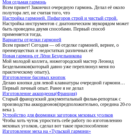
Моя седьмая гармонь
Всем привет! Закончил очередную гармонь. Делал её около
полутора лет, не считая того, что
Настройка гармоней. Пифагоров строй и чистый строй.
Настройка инструментов с диатоническим звукорядом может
быть проведена двумя способами. Первый способ
применяется тогда,
Варианты отделки гармоней
Всем привет! Сегодня — об отделке гармоней, вернее, о
преимуществах и недостатках различных её
Новая гармонь от Лёни Бездельникова
Мой молодой коллега, нижегородский мастер Леонид
Бездельников(который давно уже переплюнул меня по
практическому опыту),
Изготовление басовых кнопок
Делаю кнопки для левой клавиатуры очередной гармони…
Первый личный опыт. Ранее я не делал
Изготовление аккордеона(Франция)
Старый французский документальный фильм-репортаж с
производства аккордеонов(предположительно, середина 20-го
века ).
Устройство для формовки заготовок меховых уголков
Чтобы хоть чуток упростить себе работу по изготовлению
меховых уголков, сделал вот такое приспособление
Изготовление меха на «Тульской гармони»