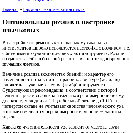
Главная
»
Гармонь.Технические аспекты
Оптимальный розлив в настройке
язычковых
В настройке современных язычковых музыкальных
инструментов широко используется настройка с розливом, т.е.
с биениями в звучании отдельных нот инструмента. Розлив
создается за счёт небольшой разницы в частоте одновременно
звучащих язычков.
Величина розлива (количество биений) и характер его
изменения от ноты к ноте в правой клавиатуре (мелодия)
влияют на звуковые качества (тембр) инструмента.
Существующая рекомендация, в соответствии с которой
величина розлива должна изменяться равномерно по всему
диапазону мелодии от 1 Гц в большой октаве до 10 Гц в
четвертой октаве не учитывает свойства человеческого уха,
которые изменяются неравномерно с изменением частоты
звуков.
Характер чувствительности уха зависит от частоты звука,
поэтому настройка инструмента без учета этой зависимости