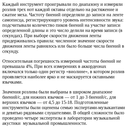
Каждый инструмент проигрывали по диапазону и измеряли
розлив трех нот каждой октавы отдельно на растяжение и
сжатие меха. Частоту биений определяли до записи на ленте
самописца, регистрирующего уровень интенсивности звука:
подсчитывали количество пиков биений на участке записи
определенной длины и это число делили на время записи (в
секундах). При выборе скорости движения ленты
придерживались правила: численное значение скорости
движения ленты равнялось или было больше числа биений в
секунду.
Относительная погрешность измерений частоты биений не
превышала 4%, При всех измерениях в аккордеонах
включался только один регистр «виолине», в котором розлив
проявляется наиболее ярко и не маскируется октавными
язычками.
Значения розлива были выбраны в широком диапазоне
биений/с, для нижних язычков — от 1 до 3 биений/с, для
верхних язычков — от 4,5 до 15-18. Подготовленные
инструменты были оценены семью экспертами-музыкантами
и девятью рядовыми слушателями. В общей сложности было
проведено четыре экспертизы в лаборатории музыкальной
акустики музыкальной промышленности.