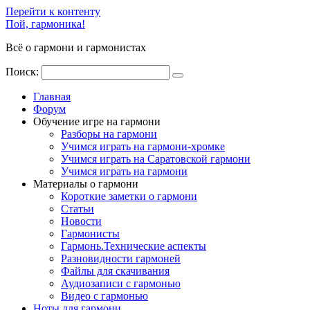
Перейти к контенту
Пой, гармоника!
Всё о гармони и гармонистах
Поиск:
Главная
Форум
Обучение игре на гармони
Разборы на гармони
Учимся играть на гармони-хромке
Учимся играть на Саратовской гармони
Учимся играть на гармони
Материалы о гармони
Короткие заметки о гармони
Cтатьи
Новости
Гармонисты
Гармонь.Технические аспекты
Разновидности гармоней
Файлы для скачивания
Аудиозаписи с гармонью
Видео с гармонью
Ноты для гармони