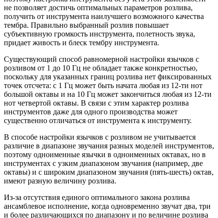
не позволяет достичь оптимальных параметров розлива,
получить от инструмента наилучшего возможного качества
тембра. Правильно выбранный розлив повышает
субъективную громкость инструмента, полетность звука,
придает живость и блеск тембру инструмента.
Существующий способ равномерной настройки язычков с
розливом от 1 до 10 Гц не обладает также конкретностью,
поскольку для указанных границ розлива нет фиксированных
точек отсчета: с 1 Гц может быть начата любая из 12-ти нот
большой октавы и на 10 Гц может закончиться любая из 12-ти
нот четвертой октавы. В связи с этим характер розлива
инструментов даже для одного производства может
существенно отличаться от инструмента к инструменту.
В способе настройки язычков с розливом не учитывается
различие в диапазоне звучания разных моделей инструментов,
поэтому одноименные язычки в одноименных октавах, но в
инструментах с узким диапазоном звучания (например, две
октавы) и с широким диапазоном звучания (пять-шесть) октав,
имеют разную величину розлива.
Из-за отсутствия единого оптимального закона розлива
ансамблевое исполнение, когда одновременно звучат два, три
и более различающихся по диапазону и по величине розлива