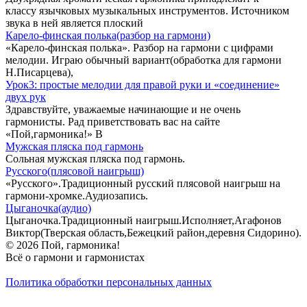
классу язычковых музыкальных инструментов. Источником
звука в ней является плоский
Карело-финская полька(разбор на гармони)
«Карело-финская полька». Разбор на гармони с цифрами
мелодии. Играю обычный вариант(обработка для гармони
Н.Писарцева),
Урок3: простые мелодии для правой руки и «соединение»
двух рук
Здравствуйте, уважаемые начинающие и не очень
гармонисты. Рад приветствовать вас на сайте
«Пой,гармоника!» В
Мужская пляска под гармонь
Сольная мужская пляска под гармонь.
Русского(плясовой наигрыш)
«Русского».Традиционный русский плясовой наигрыш на
гармони-хромке.Аудиозапись.
Цыганочка(аудио)
Цыганочка.Традиционный наигрыш.Исполняет,Агафонов
Виктор(Тверская область,Бежецкий район,деревня Сидорино).
© 2026 Пой, гармоника!
Всё о гармони и гармонистах
Политика обработки персональных данных