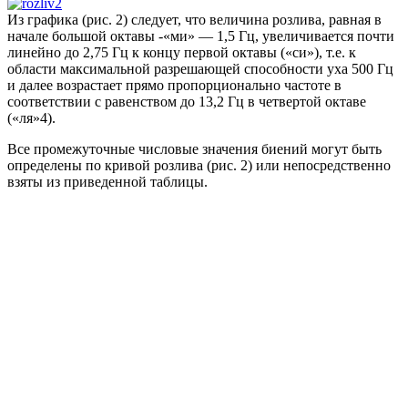
Из графика (рис. 2) следует, что величина розлива, равная в
начале большой октавы -«ми» — 1,5 Гц, увеличивается почти
линейно до 2,75 Гц к концу первой октавы («си»), т.е. к
области максимальной разрешающей способности уха 500 Гц
и далее возрастает прямо пропорционально частоте в
соответствии с равенством до 13,2 Гц в четвертой октаве
(«ля»4).
Все промежуточные числовые значения биений могут быть
определены по кривой розлива (рис. 2) или непосредственно
взяты из приведенной таблицы.