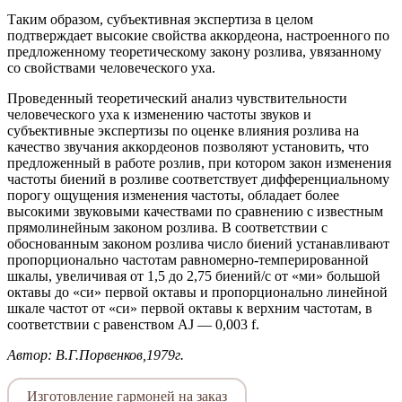
Таким образом, субъективная экспертиза в целом
подтверждает высокие свойства аккордеона, настроенного по
предложенному теоретическому закону розлива, увязанному
со свойствами человеческого уха.
Проведенный теоретический анализ чувствительности
человеческого уха к изменению частоты звуков и
субъективные экспертизы по оценке влияния розлива на
качество звучания аккордеонов позволяют установить, что
предложенный в работе розлив, при котором закон изменения
частоты биений в розливе соответствует дифференциальному
порогу ощущения изменения частоты, обладает более
высокими звуковыми качествами по сравнению с известным
прямолинейным законом розлива. В соответствии с
обоснованным законом розлива число биений устанавливают
пропорционально частотам равномерно-темперированной
шкалы, увеличивая от 1,5 до 2,75 биений/с от «ми» большой
октавы до «си» первой октавы и пропорционально линейной
шкале частот от «си» первой октавы к верхним частотам, в
соответствии с равенством AJ — 0,003 f.
Автор: В.Г.Порвенков,1979г.
Изготовление гармоней на заказ