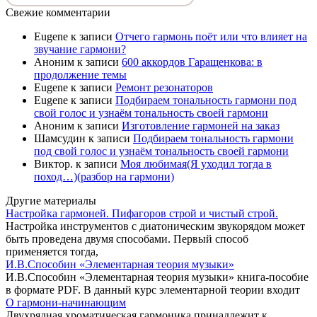
Свежие комментарии
Eugene
к записи
Отчего гармонь поёт или что влияет на
звучание гармони?
Аноним
к записи
600 аккордов Гаращенкова: в
продолжение темы
Eugene
к записи
Ремонт резонаторов
Eugene
к записи
Подбираем тональность гармони под
свой голос и узнаём тональность своей гармони
Аноним
к записи
Изготовление гармоней на заказ
Шамсудин
к записи
Подбираем тональность гармони
под свой голос и узнаём тональность своей гармони
Виктор.
к записи
Моя любимая(Я уходил тогда в
поход…)(разбор на гармони)
Другие материалы
Настройка гармоней. Пифагоров строй и чистый строй.
Настройка инструментов с диатоническим звукорядом может
быть проведена двумя способами. Первый способ
применяется тогда,
И.В.Способин «Элементарная теория музыки»
И.В.Способин «Элементарная теория музыки» книга-пособие
в формате PDF. В данный курс элементарной теории входит
О гармони-начинающим
Двухрядная хроматическая гармоника принадлежит к