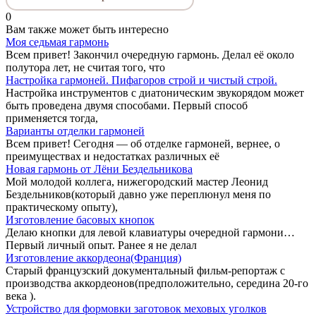
0
Вам также может быть интересно
Моя седьмая гармонь
Всем привет! Закончил очередную гармонь. Делал её около
полутора лет, не считая того, что
Настройка гармоней. Пифагоров строй и чистый строй.
Настройка инструментов с диатоническим звукорядом может
быть проведена двумя способами. Первый способ
применяется тогда,
Варианты отделки гармоней
Всем привет! Сегодня — об отделке гармоней, вернее, о
преимуществах и недостатках различных её
Новая гармонь от Лёни Бездельникова
Мой молодой коллега, нижегородский мастер Леонид
Бездельников(который давно уже переплюнул меня по
практическому опыту),
Изготовление басовых кнопок
Делаю кнопки для левой клавиатуры очередной гармони…
Первый личный опыт. Ранее я не делал
Изготовление аккордеона(Франция)
Старый французский документальный фильм-репортаж с
производства аккордеонов(предположительно, середина 20-го
века ).
Устройство для формовки заготовок меховых уголков