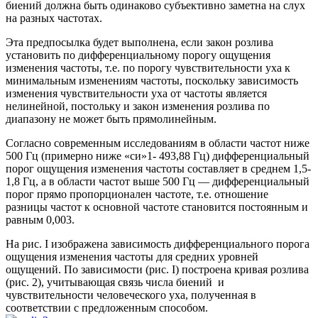
биений должна быть одинаково субъективно заметна на слух
на разных частотах.
Эта предпосылка будет выполнена, если закон розлива
установить по дифференциальному порогу ощущения
изменения частоты, т.е. по порогу чувствительности уха к
минимальным изменениям частоты, поскольку зависимость
изменения чувствительности уха от частоты является
нелинейной, постольку и закон изменения розлива по
диапазону не может быть прямолинейным.
Согласно современным исследованиям в области частот ниже
500 Гц (примерно ниже «си»1- 493,88 Гц) дифференциальный
порог ощущения изменения частоты составляет в среднем 1,5-
1,8 Гц, а в области частот выше 500 Гц — дифференциальный
порог прямо пропорционален частоте, т.е. отношение
разницы частот к основной частоте становится постоянным и
равным 0,003.
На рис. I изображена зависимость дифференциального порога
ощущения изменения частоты для средних уровней
ощущений. По зависимости (рис. I) построена кривая розлива
(рис. 2), учитывающая связь числа биений и
чувствительности человеческого уха, полученная в
соответствии с предложенным способом.