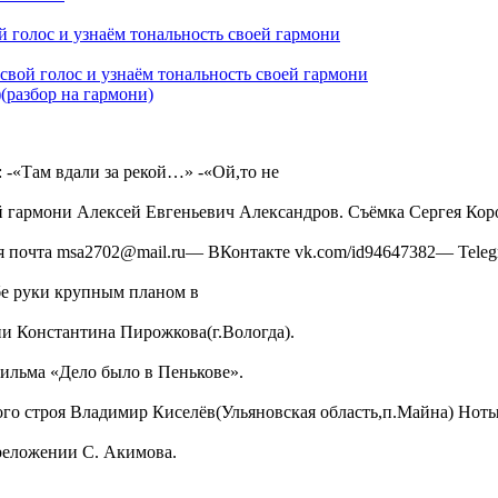
 голос и узнаём тональность своей гармони
свой голос и узнаём тональность своей гармони
(разбор на гармони)
 -«Там вдали за рекой…» -«Ой,то не
 гармони Алексей Евгеньевич Александров. Съёмка Сергея Коро
я почта msa2702@mail.ru— ВКонтакте vk.com/id94647382— Tele
бе руки крупным планом в
и Константина Пирожкова(г.Вологда).
ильма «Дело было в Пенькове».
ого строя Владимир Киселёв(Ульяновская область,п.Майна) Нот
реложении С. Акимова.