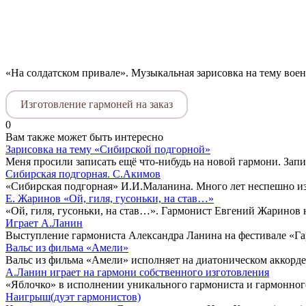
«На солдатском привале». Музыкальная зарисовка на тему вое
Изготовление гармоней на заказ
0
Вам также может быть интересно
Зарисовка на тему «Сибирской подгорной»
Меня просили записать ещё что-нибудь на новой гармони. Запи
Сибирская подгорная. С.Акимов
«Сибирская подгорная» И.И.Маланина. Много лет неспешно изу
Е. Жаринов «Ой, гиля, гусоньки, на став…»
«Ой, гиля, гусоньки, на став…». Гармонист Евгений Жаринов 
Играет А.Ланин
Выступление гармониста Александра Ланина на фестивале «Га
Вальс из фильма «Амели»
Вальс из фильма «Амели» исполняет на диатоническом аккордео
А.Ланин играет на гармони собственного изготовления
«Яблочко» в исполнении уникального гармониста и гармонного
Наигрыш(дуэт гармонистов)