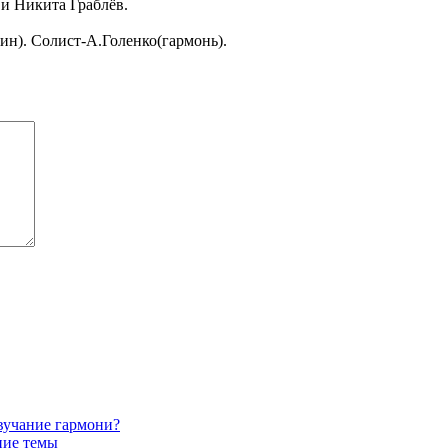
 и Никита Граблёв.
ин). Солист-А.Голенко(гармонь).
звучание гармони?
ние темы