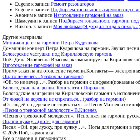
Eugene
к записи
Ремонт резонаторов
Eugene
к записи
Подбираем тональность гармони под свой
Аноним
к записи
Изготовление гармоней на заказ
Шамсудин
к записи
Подбираем тональность гармони под 
Виктор.
к записи
Моя любимая(Я уходил тогда в поход…)
Другие материалы
Мини-концерт на гармони Петра Кудряшова
Домашний концерт Петра Кудряшова на гармони. Звучат песни:
Белозерские частушки под Кирилловскую гармонь
Поёт Дина Яковлевна Власова,аккомпанирует на Кирилловской
Изготовление гармоней на заказ
Приму заказ на изготовление гармони.Контакты:— электронна
Ой, то не вечер…(разбор на гармони)
«Ой, то не вечер…». Разбор на гармони с цифрами(показаны о
Вологодские наигрыши. Константин Пирожков
Вологодские наигрыши на Кирилловской гармони в исполнени
От людей на деревне не спрятаться…(разбор на гармони)
«От людей на деревне не спрятаться…» Песня Матвея из киноф
«Песня о тревожной молодости» В.Киселёв
«Песня о тревожной молодости». Исполняет на гармони русск
Ой,при лужку…(ноты для гармони)
Песня «Ой, при лужку, при лужку…». Ноты для гармони в пе
© 2026 Пой, гармоника!
Всё о гармони и гармонистах