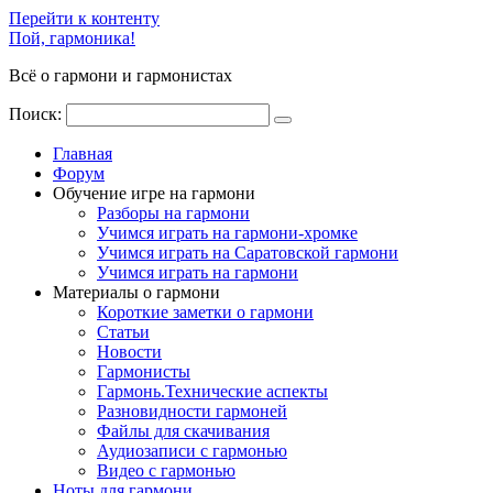
Перейти к контенту
Пой, гармоника!
Всё о гармони и гармонистах
Поиск:
Главная
Форум
Обучение игре на гармони
Разборы на гармони
Учимся играть на гармони-хромке
Учимся играть на Саратовской гармони
Учимся играть на гармони
Материалы о гармони
Короткие заметки о гармони
Cтатьи
Новости
Гармонисты
Гармонь.Технические аспекты
Разновидности гармоней
Файлы для скачивания
Аудиозаписи с гармонью
Видео с гармонью
Ноты для гармони