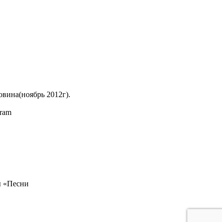
вина(ноябрь 2012г).
gram
ы «Песни