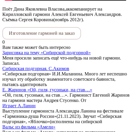
Поёт Дина Яковлевна Власова,аккомпанирует на
Кирилловской гармони Алексей Евгеньевич Александров.
Съёмка Сергея Коровина(ноябрь 2012г).
Изготовление гармоней на заказ
0
Вам также может быть интересно
Зарисовка на тему «Сибирской подгорной»
Меня просили записать ещё что-нибудь на новой гармони.
Записал.
Сибирская подгорная. С.Акимов
«Сибирская подгорная» И.И.Маланина. Много лет неспешно
изучал эту обработку знаменитого советского баяниста,
пытаясь адаптировать
Е. Жаринов «Ой, гиля, гусоньки, на став…»
«Ой, гиля, гусоньки, на став…». Гармонист Евгений Жаринов
на гармони мастера Андрея Стусенко. От
Играет А.Ланин
Выступление гармониста Александра Ланина на фестивале
«Гармоника-душа России»(21.11.2023). Звучат «Сибирская
подгорная», «Яблочко»(исполнены на сибирской
Вальс из фильма «Амели»