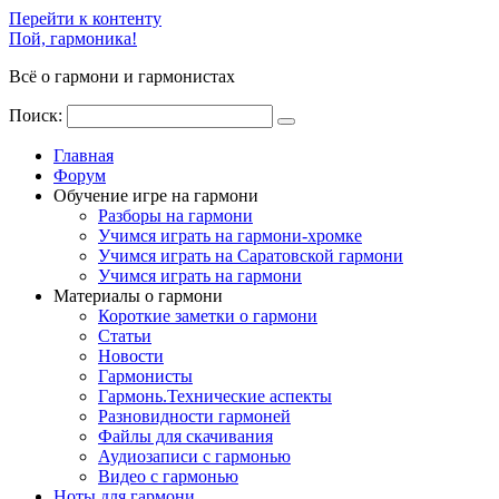
Перейти к контенту
Пой, гармоника!
Всё о гармони и гармонистах
Поиск:
Главная
Форум
Обучение игре на гармони
Разборы на гармони
Учимся играть на гармони-хромке
Учимся играть на Саратовской гармони
Учимся играть на гармони
Материалы о гармони
Короткие заметки о гармони
Cтатьи
Новости
Гармонисты
Гармонь.Технические аспекты
Разновидности гармоней
Файлы для скачивания
Аудиозаписи с гармонью
Видео с гармонью
Ноты для гармони