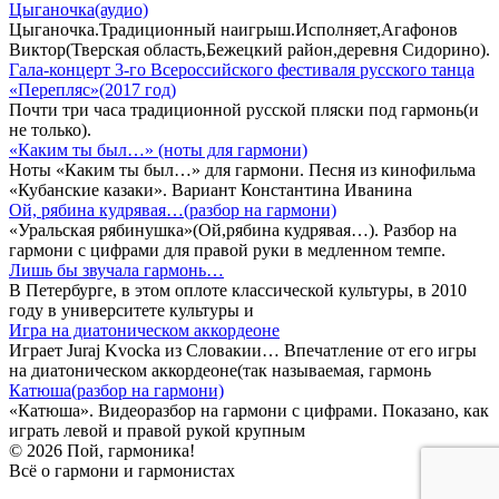
Цыганочка(аудио)
Цыганочка.Традиционный наигрыш.Исполняет,Агафонов
Виктор(Тверская область,Бежецкий район,деревня Сидорино).
Гала-концерт 3-го Всероссийского фестиваля русского танца
«Перепляс»(2017 год)
Почти три часа традиционной русской пляски под гармонь(и
не только).
«Каким ты был…» (ноты для гармони)
Ноты «Каким ты был…» для гармони. Песня из кинофильма
«Кубанские казаки». Вариант Константина Иванина
Ой, рябина кудрявая…(разбор на гармони)
«Уральская рябинушка»(Ой,рябина кудрявая…). Разбор на
гармони с цифрами для правой руки в медленном темпе.
Лишь бы звучала гармонь…
В Петербурге, в этом оплоте классической культуры, в 2010
году в университете культуры и
Игра на диатоническом аккордеоне
Играет Juraj Kvocka из Словакии… Впечатление от его игры
на диатоническом аккордеоне(так называемая, гармонь
Катюша(разбор на гармони)
«Катюша». Видеоразбор на гармони с цифрами. Показано, как
играть левой и правой рукой крупным
© 2026 Пой, гармоника!
Всё о гармони и гармонистах