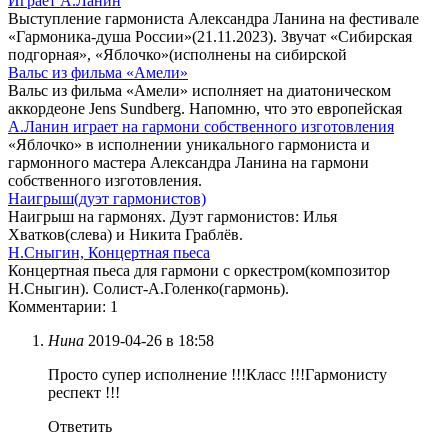
Играет А.Ланин
Выступление гармониста Александра Ланина на фестивале
«Гармоника-душа России»(21.11.2023). Звучат «Сибирская
подгорная», «Яблочко»(исполнены на сибирской
Вальс из фильма «Амели»
Вальс из фильма «Амели» исполняет на диатоническом
аккордеоне Jens Sundberg. Напомню, что это европейская
А.Ланин играет на гармони собственного изготовления
«Яблочко» в исполнении уникального гармониста и
гармонного мастера Александра Ланина на гармони
собственного изготовления.
Наигрыш(дуэт гармонистов)
Наигрыш на гармонях. Дуэт гармонистов: Илья
Хватков(слева) и Никита Граблёв.
Н.Сныгин, Концертная пьеса
Концертная пьеса для гармони с оркестром(композитор
Н.Сныгин). Солист-А.Голенко(гармонь).
Комментарии: 1
Нина
2019-04-26 в 18:58
Просто супер исполнение !!!Класс !!!Гармонисту
респект !!!
Ответить