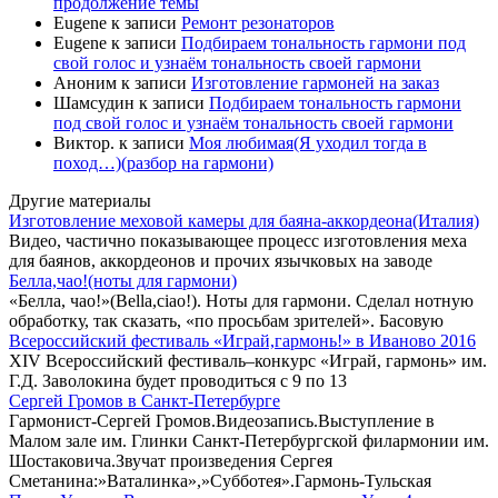
продолжение темы
Eugene
к записи
Ремонт резонаторов
Eugene
к записи
Подбираем тональность гармони под
свой голос и узнаём тональность своей гармони
Аноним
к записи
Изготовление гармоней на заказ
Шамсудин
к записи
Подбираем тональность гармони
под свой голос и узнаём тональность своей гармони
Виктор.
к записи
Моя любимая(Я уходил тогда в
поход…)(разбор на гармони)
Другие материалы
Изготовление меховой камеры для баяна-аккордеона(Италия)
Видео, частично показывающее процесс изготовления меха
для баянов, аккордеонов и прочих язычковых на заводе
Белла,чао!(ноты для гармони)
«Белла, чао!»(Bella,ciao!). Ноты для гармони. Сделал нотную
обработку, так сказать, «по просьбам зрителей». Басовую
Всероссийский фестиваль «Играй,гармонь!» в Иваново 2016
XIV Всероссийский фестиваль–конкурс «Играй, гармонь» им.
Г.Д. Заволокина будет проводиться с 9 по 13
Сергей Громов в Санкт-Петербурге
Гармонист-Сергей Громов.Видеозапись.Выступление в
Малом зале им. Глинки Санкт-Петербургской филармонии им.
Шостаковича.Звучат произведения Сергея
Сметанина:»Ваталинка»,»Субботея».Гармонь-Тульская