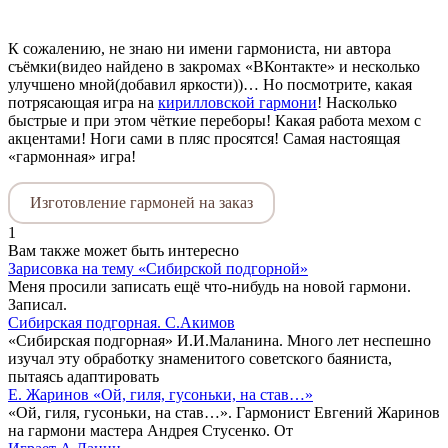
К сожалению, не знаю ни имени гармониста, ни автора
съёмки(видео найдено в закромах «ВКонтакте» и несколько
улучшено мной(добавил яркости))… Но посмотрите, какая
потрясающая игра на
кирилловской гармони
! Насколько
быстрые и при этом чёткие переборы! Какая работа мехом с
акцентами! Ноги сами в пляс просятся! Самая настоящая
«гармонная» игра!
Изготовление гармоней на заказ
1
Вам также может быть интересно
Зарисовка на тему «Сибирской подгорной»
Меня просили записать ещё что-нибудь на новой гармони.
Записал.
Сибирская подгорная. С.Акимов
«Сибирская подгорная» И.И.Маланина. Много лет неспешно
изучал эту обработку знаменитого советского баяниста,
пытаясь адаптировать
Е. Жаринов «Ой, гиля, гусоньки, на став…»
«Ой, гиля, гусоньки, на став…». Гармонист Евгений Жаринов
на гармони мастера Андрея Стусенко. От