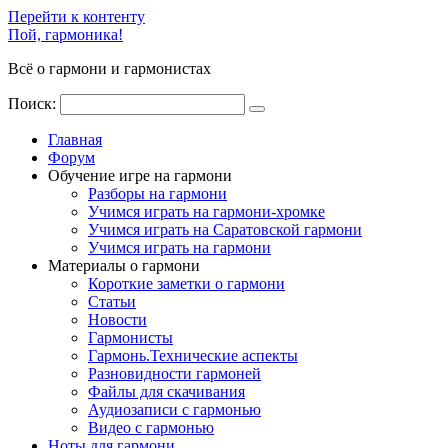
Перейти к контенту
Пой, гармоника!
Всё о гармони и гармонистах
Поиск:
Главная
Форум
Обучение игре на гармони
Разборы на гармони
Учимся играть на гармони-хромке
Учимся играть на Саратовской гармони
Учимся играть на гармони
Материалы о гармони
Короткие заметки о гармони
Cтатьи
Новости
Гармонисты
Гармонь.Технические аспекты
Разновидности гармоней
Файлы для скачивания
Аудиозаписи с гармонью
Видео с гармонью
Ноты для гармони