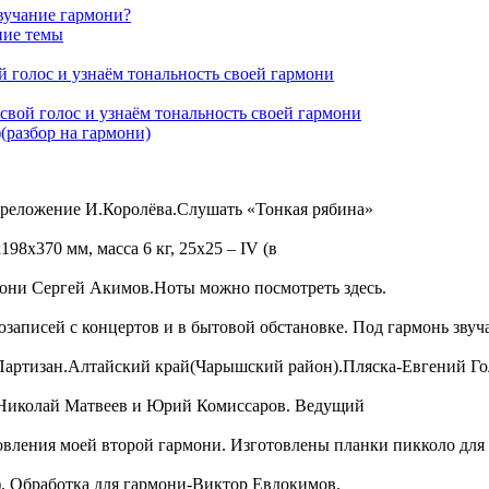
звучание гармони?
ние темы
 голос и узнаём тональность своей гармони
свой голос и узнаём тональность своей гармони
(разбор на гармони)
ереложение И.Королёва.Слушать «Тонкая рябина»
98х370 мм, масса 6 кг, 25х25 – IV (в
мони Сергей Акимов.Ноты можно посмотреть здесь.
записей с концертов и в бытовой обстановке. Под гармонь звуч
 Партизан.Алтайский край(Чарышский район).Пляска-Евгений Г
ы Николай Матвеев и Юрий Комиссаров. Ведущий
вления моей второй гармони. Изготовлены планки пикколо для
. Обработка для гармони-Виктор Евдокимов.