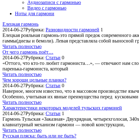
Аудиозаписи с гармонью
Видео с гармонью
Ноты для гармони
Елецкая гармонь
2014-06-27
Рубрика:
Разновидности гармоней
1
Елецкая рояльная гармонь-это прямой предок современного ак
гаммы(диезы и бемоли). Левая представляла собой выносной г
Читать полностью
От чего гармонь поёт…
2014-06-27
Рубрика:
Cтатьи
0
«Оттого, что кто-то любит гармониста…», — отвечают нам сло
паренька-гармониста, который
Читать полностью
Чем хороши цельные планки?
2014-06-27
Рубрика:
Cтатьи
0
Наверное, многим известно, что в массовом производстве язы
Особенно, учитывая их явные преимущества перед кусковыми
Читать полностью
Характеристики некоторых моделей тульских гармоней
2014-06-27
Рубрика:
Cтатьи
1
Гармонь Тульская «Заказная» Двухрядная, четырехголосая, 340х
клавиатурный механизм гармони — новой конструкции,
Читать полностью
Русская пляска: быть или не быть?