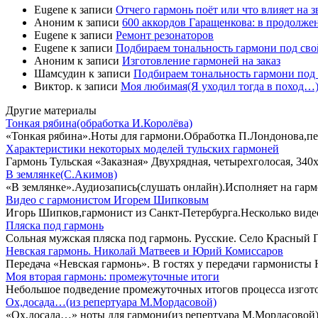
Eugene
к записи
Отчего гармонь поёт или что влияет на 
Аноним
к записи
600 аккордов Гаращенкова: в продолже
Eugene
к записи
Ремонт резонаторов
Eugene
к записи
Подбираем тональность гармони под свой
Аноним
к записи
Изготовление гармоней на заказ
Шамсудин
к записи
Подбираем тональность гармони под 
Виктор.
к записи
Моя любимая(Я уходил тогда в поход…)
Другие материалы
Тонкая рябина(обработка И.Королёва)
«Тонкая рябина».Ноты для гармони.Обработка П.Лондонова,п
Характеристики некоторых моделей тульских гармоней
Гармонь Тульская «Заказная» Двухрядная, четырехголосая, 340х1
В землянке(С.Акимов)
«В землянке».Аудиозапись(слушать онлайн).Исполняет на гар
Видео с гармонистом Игорем Шипковым
Игорь Шипков,гармонист из Санкт-Петербурга.Несколько видео
Пляска под гармонь
Сольная мужская пляска под гармонь. Русские. Село Красный
Невская гармонь. Николай Матвеев и Юрий Комиссаров
Передача «Невская гармонь». В гостях у передачи гармонист
Моя вторая гармонь: промежуточные итоги
Небольшое подведение промежуточных итогов процесса изгото
Ох,досада…(из репертуара М.Мордасовой)
«Ох,досада…» ноты для гармони(из репертуара М.Мордасовой)