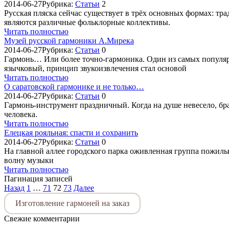
2014-06-27
Рубрика:
Cтатьи
2
Русская пляска сейчас существует в трёх основных формах: тра
являются различные фольклорные коллективы.
Читать полностью
Музей русской гармоники А.Мирека
2014-06-27
Рубрика:
Cтатьи
0
Гармонь… Или более точно-гармоника. Один из самых популяр
язычковый, принцип звукоизвлечения стал основой
Читать полностью
О саратовской гармонике и не только…
2014-06-27
Рубрика:
Cтатьи
0
Гармонь-инструмент праздничный. Когда на душе невесело, бр
человека.
Читать полностью
Елецкая рояльная: спасти и сохранить
2014-06-27
Рубрика:
Cтатьи
0
На главной аллее городского парка оживленная группа пожилых
волну музыки
Читать полностью
Пагинация записей
Назад
1
…
71
72
73
Далее
Изготовление гармоней на заказ
Свежие комментарии