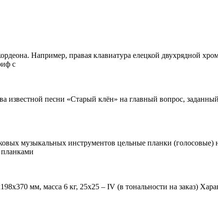
кордеона. Например, правая клавиатура елецкой двухрядной хро
риф с
ва известной песни «Старый клён» на главный вопрос, заданный
чковых музыкальных инструментов цельные планки (голосовые) н
 планками
198х370 мм, масса 6 кг, 25х25 – IV (в тональности на заказ) Ха