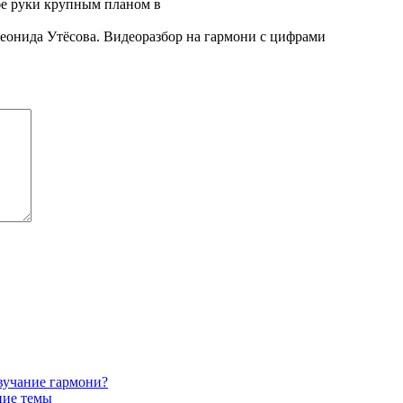
бе руки крупным планом в
Леонида Утёсова. Видеоразбор на гармони с цифрами
звучание гармони?
ние темы