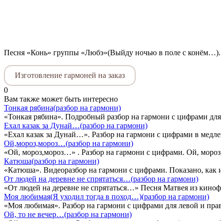
Песня «Конь» группы «Любэ»(Выйду ночью в поле с конём…). 
Изготовление гармоней на заказ
0
Вам также может быть интересно
Тонкая рябина(разбор на гармони)
«Тонкая рябина». Подробный разбор на гармони с цифрами для 
Ехал казак за Дунай…(разбор на гармони)
«Ехал казак за Дунай…». Разбор на гармони с цифрами в медле
Ой,мороз,мороз…(разбор на гармони)
«Ой, мороз,мороз…» . Разбор на гармони с цифрами. Ой, мороз,
Катюша(разбор на гармони)
«Катюша». Видеоразбор на гармони с цифрами. Показано, как 
От людей на деревне не спрятаться…(разбор на гармони)
«От людей на деревне не спрятаться…» Песня Матвея из киноф
Моя любимая(Я уходил тогда в поход…)(разбор на гармони)
«Моя любимая». Разбор на гармони с цифрами для левой и прав
Ой, то не вечер…(разбор на гармони)