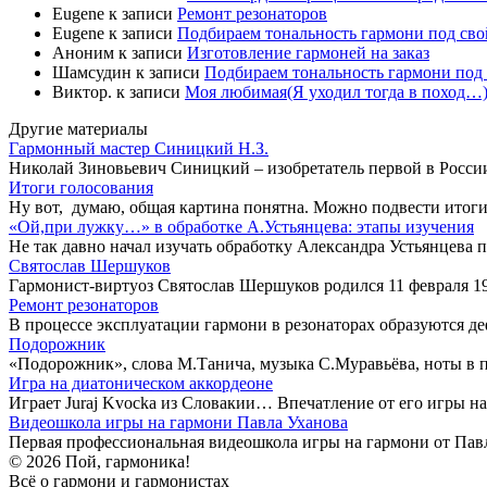
Eugene
к записи
Ремонт резонаторов
Eugene
к записи
Подбираем тональность гармони под свой
Аноним
к записи
Изготовление гармоней на заказ
Шамсудин
к записи
Подбираем тональность гармони под 
Виктор.
к записи
Моя любимая(Я уходил тогда в поход…)
Другие материалы
Гармонный мастер Синицкий Н.З.
Николай Зиновьевич Синицкий – изобретатель первой в России
Итоги голосования
Ну вот, думаю, общая картина понятна. Можно подвести итог
«Ой,при лужку…» в обработке А.Устьянцева: этапы изучения
Не так давно начал изучать обработку Александра Устьянцева
Святослав Шершуков
Гармонист-виртуоз Святослав Шершуков родился 11 февраля 19
Ремонт резонаторов
В процессе эксплуатации гармони в резонаторах образуются д
Подорожник
«Подорожник», слова М.Танича, музыка С.Муравьёва, ноты в 
Игра на диатоническом аккордеоне
Играет Juraj Kvocka из Словакии… Впечатление от его игры на
Видеошкола игры на гармони Павла Уханова
Первая профессиональная видеошкола игры на гармони от Павл
© 2026 Пой, гармоника!
Всё о гармони и гармонистах