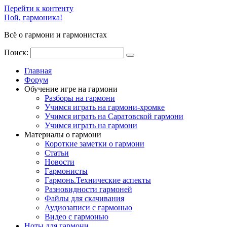
Перейти к контенту
Пой, гармоника!
Всё о гармони и гармонистах
Поиск:
Главная
Форум
Обучение игре на гармони
Разборы на гармони
Учимся играть на гармони-хромке
Учимся играть на Саратовской гармони
Учимся играть на гармони
Материалы о гармони
Короткие заметки о гармони
Cтатьи
Новости
Гармонисты
Гармонь.Технические аспекты
Разновидности гармоней
Файлы для скачивания
Аудиозаписи с гармонью
Видео с гармонью
Ноты для гармони