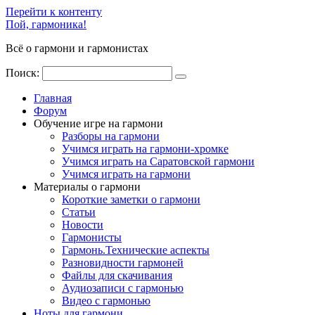
Перейти к контенту
Пой, гармоника!
Всё о гармони и гармонистах
Поиск:
Главная
Форум
Обучение игре на гармони
Разборы на гармони
Учимся играть на гармони-хромке
Учимся играть на Саратовской гармони
Учимся играть на гармони
Материалы о гармони
Короткие заметки о гармони
Cтатьи
Новости
Гармонисты
Гармонь.Технические аспекты
Разновидности гармоней
Файлы для скачивания
Аудиозаписи с гармонью
Видео с гармонью
Ноты для гармони