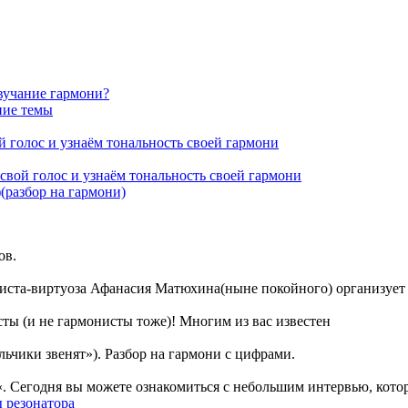
звучание гармони?
ние темы
 голос и узнаём тональность своей гармони
свой голос и узнаём тональность своей гармони
(разбор на гармони)
ов.
ниста-виртуоза Афанасия Матюхина(ныне покойного) организует
ы (и не гармонисты тоже)! Многим из вас известен
льчики звенят»). Разбор на гармони с цифрами.
«. Сегодня вы можете ознакомиться с небольшим интервью, кото
 резонатора