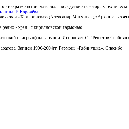
торное размещение материала вследствие некоторых технически
танина, В.Королёва
блочко» и «Камаринская»(Александр Устьянцев),»Архангельская 
е радио «Урал» с кирилловской гармонью
лясовой наигрыш) на гармони. Исполняет С.Г.Решетов Сербиянк
ратова. Записи 1996-2004гг. Гармонь «Рябинушка». Спасибо