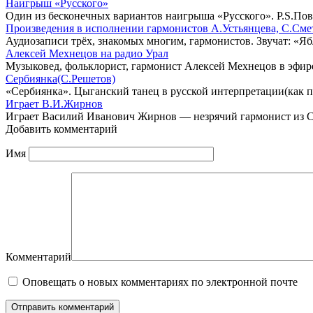
Наигрыш «Русского»
Один из бесконечных вариантов наигрыша «Русского». P.S.Пов
Произведения в исполнении гармонистов А.Устьянцева, С.Сме
Аудиозаписи трёх, знакомых многим, гармонистов. Звучат: «Я
Алексей Мехнецов на радио Урал
Музыковед, фольклорист, гармонист Алексей Мехнецов в эфир
Сербиянка(С.Решетов)
«Сербиянка». Цыганский танец в русской интерпретации(как п
Играет В.И.Жирнов
Играет Василий Иванович Жирнов — незрячий гармонист из Са
Добавить комментарий
Имя
Комментарий
Оповещать о новых комментариях по электронной почте