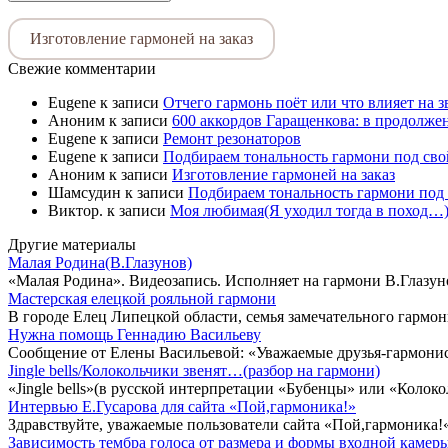
Изготовление гармоней на заказ
Свежие комментарии
Eugene
к записи
Отчего гармонь поёт или что влияет на 
Аноним
к записи
600 аккордов Гаращенкова: в продолже
Eugene
к записи
Ремонт резонаторов
Eugene
к записи
Подбираем тональность гармони под свой
Аноним
к записи
Изготовление гармоней на заказ
Шамсудин
к записи
Подбираем тональность гармони под 
Виктор.
к записи
Моя любимая(Я уходил тогда в поход…)
Другие материалы
Малая Родина(В.Глазунов)
«Малая Родина». Видеозапись. Исполняет на гармони В.Глазун
Мастерская елецкой рояльной гармони
В городе Елец Липецкой области, семья замечательного гармо
Нужна помощь Геннадию Васильеву
Сообщение от Елены Васильевой: «Уважаемые друзья-гармонист
Jingle bells/Колокольчики звенят…(разбор на гармони)
«Jingle bells»(в русской интерпретации «Бубенцы» или «Колоко
Интервью Е.Гусарова для сайта «Пой,гармоника!»
Здравствуйте, уважаемые пользователи сайта «Пой,гармоника!
Зависимость тембра голоса от размера и формы входной камеры