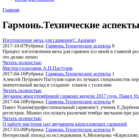
Главная
Гармонь.Технические аспект
Изготовление меха для гармони(С.Акимов)
2017-10-07
Рубрика:
Гармонь.Технические аспекты
8
Процесс изготовления меха для гармони (со мной в главной ро
это делаю лично
Читать полностью
Мастер-голосовик А.П.Пастухов
2017-04-16
Рубрика:
Гармонь.Технические аспекты
1
Алексей Петрович Пастухов-один из лучших специалистов перв
значительный вклад в создание планок с голосами
Читать полностью
Звучание многотембровой гармони модели 2017 года. Павел Ух
2017-04-10
Рубрика:
Гармонь.Технические аспекты
0
Павел Уханов(профессиональный гармонист, ученик Е.Дербенко
регистров. Можно послушать различия тембра звучания при ра
Читать полностью
О работе мастеров над звучанием кирилловских гармоней
2017-03-09
Рубрика:
Гармонь.Технические аспекты
0
Интересный эпизод из исследования А.Мехнецова «Кирилловск