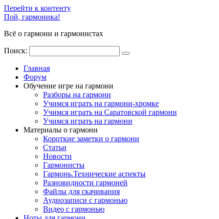
Перейти к контенту
Пой, гармоника!
Всё о гармони и гармонистах
Поиск:
Главная
Форум
Обучение игре на гармони
Разборы на гармони
Учимся играть на гармони-хромке
Учимся играть на Саратовской гармони
Учимся играть на гармони
Материалы о гармони
Короткие заметки о гармони
Cтатьи
Новости
Гармонисты
Гармонь.Технические аспекты
Разновидности гармоней
Файлы для скачивания
Аудиозаписи с гармонью
Видео с гармонью
Ноты для гармони