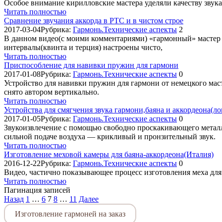
Особое внимание кирилловские мастера уделяли качеству звук
Читать полностью
Сравнение звучания аккорда в РТС и в чистом строе
2017-03-04
Рубрика:
Гармонь.Технические аспекты
2
В данном видео(с моими комментариями) «гармонный» мастер Дж
интервалы(квинта и терция) настроены чисто,
Читать полностью
Приспособление для навивки пружин для гармони
2017-01-08
Рубрика:
Гармонь.Технические аспекты
0
Устройство для навивки пружин для гармони от немецкого ма
снято автором вертикально.
Читать полностью
Устройства для смягчения звука гармони,баяна и аккордеона(ло
2017-01-05
Рубрика:
Гармонь.Технические аспекты
0
Звукоизвлечение с помощью свободно проскакивающего металли
сильной подаче воздуха — крикливый и пронзительный звук.
Читать полностью
Изготовление меховой камеры для баяна-аккордеона(Италия)
2016-12-22
Рубрика:
Гармонь.Технические аспекты
0
Видео, частично показывающее процесс изготовления меха для
Читать полностью
Пагинация записей
Назад
1
…
6
7
8
…
11
Далее
Изготовление гармоней на заказ