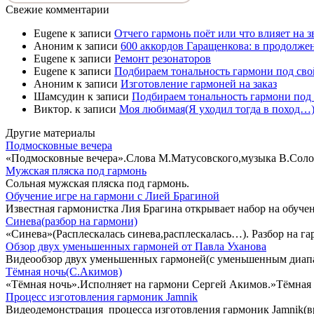
Свежие комментарии
Eugene
к записи
Отчего гармонь поёт или что влияет на 
Аноним
к записи
600 аккордов Гаращенкова: в продолже
Eugene
к записи
Ремонт резонаторов
Eugene
к записи
Подбираем тональность гармони под свой
Аноним
к записи
Изготовление гармоней на заказ
Шамсудин
к записи
Подбираем тональность гармони под 
Виктор.
к записи
Моя любимая(Я уходил тогда в поход…)
Другие материалы
Подмосковные вечера
«Подмосковные вечера».Слова М.Матусовского,музыка В.Соло
Мужская пляска под гармонь
Сольная мужская пляска под гармонь.
Обучение игре на гармони с Лией Брагиной
Известная гармонистка Лия Брагина открывает набор на обучен
Синева(разбор на гармони)
«Синева»(Расплескалась синева,расплескалась…). Разбор на г
Обзор двух уменьшенных гармоней от Павла Уханова
Видеообзор двух уменьшенных гармоней(с уменьшенным диапа
Тёмная ночь(С.Акимов)
«Тёмная ночь».Исполняет на гармони Сергей Акимов.»Тёмная 
Процесс изготовления гармоник Jamnik
Видеодемонстрация процесса изготовления гармоник Jamnik(вр