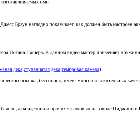
а изготавливаемых ими
есс Браун наглядно показывает, как должен быть настроен акко
стера Йогана Пашера. В данном видео мастер применяет пружин
маная дека,ступенчатая дека,тембровая камера)
ческого язычка, бесспорно, имеет много положительных качест
 баянов, аккордеонов и прочих язычковых на заводе Пиджини в 