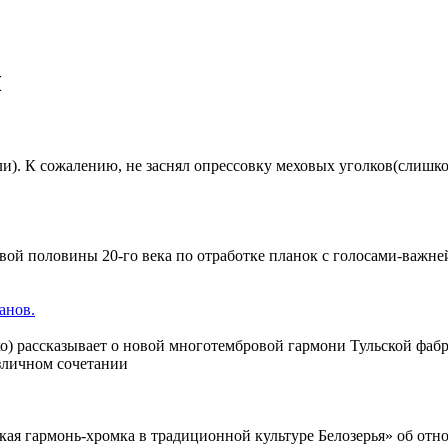
ы
ли). К сожалению, не заснял опрессовку меховых уголков(слишк
ой половины 20-го века по отработке планок с голосами-важней
анов.
) рассказывает о новой многотембровой гармони Тульской фабр
зличном сочетании
ая гармонь-хромка в традиционной культуре Белозерья» об отн