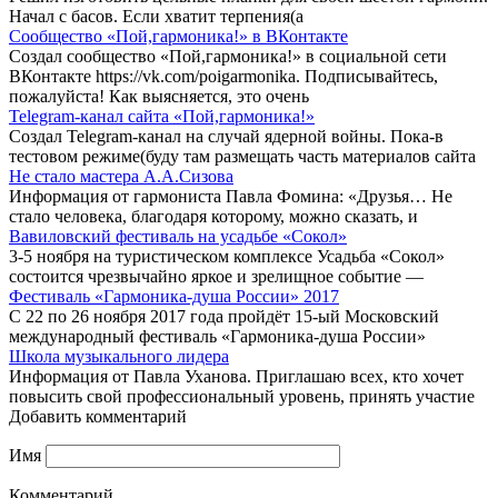
Начал с басов. Если хватит терпения(а
Сообщество «Пой,гармоника!» в ВКонтакте
Создал сообщество «Пой,гармоника!» в социальной сети
ВКонтакте https://vk.com/poigarmonika. Подписывайтесь,
пожалуйста! Как выясняется, это очень
Telegram-канал сайта «Пой,гармоника!»
Создал Telegram-канал на случай ядерной войны. Пока-в
тестовом режиме(буду там размещать часть материалов сайта
Не стало мастера А.А.Сизова
Информация от гармониста Павла Фомина: «Друзья… Не
стало человека, благодаря которому, можно сказать, и
Вавиловский фестиваль на усадьбе «Сокол»
3-5 ноября на туристическом комплексе Усадьба «Сокол»
состоится чрезвычайно яркое и зрелищное событие —
Фестиваль «Гармоника-душа России» 2017
С 22 по 26 ноября 2017 года пройдёт 15-ый Московский
международный фестиваль «Гармоника-душа России»
Школа музыкального лидера
Информация от Павла Уханова. Приглашаю всех, кто хочет
повысить свой профессиональный уровень, принять участие
Добавить комментарий
Имя
Комментарий