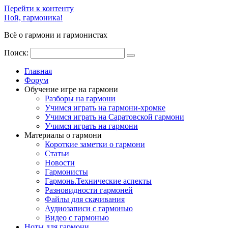
Перейти к контенту
Пой, гармоника!
Всё о гармони и гармонистах
Поиск:
Главная
Форум
Обучение игре на гармони
Разборы на гармони
Учимся играть на гармони-хромке
Учимся играть на Саратовской гармони
Учимся играть на гармони
Материалы о гармони
Короткие заметки о гармони
Cтатьи
Новости
Гармонисты
Гармонь.Технические аспекты
Разновидности гармоней
Файлы для скачивания
Аудиозаписи с гармонью
Видео с гармонью
Ноты для гармони