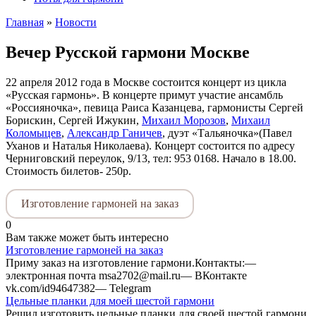
Главная
»
Новости
Вечер Русской гармони Москве
22 апреля 2012 года в Москве состоится концерт из цикла
«Русская гармонь». В концерте примут участие ансамбль
«Россияночка», певица Раиса Казанцева, гармонисты Сергей
Борискин, Сергей Ижукин,
Михаил Морозов
,
Михаил
Коломыцев
,
Александр Ганичев
, дуэт «Тальяночка»(Павел
Уханов и Наталья Николаева). Концерт состоится по адресу
Черниговский переулок, 9/13, тел: 953 0168. Начало в 18.00.
Стоимость билетов- 250р.
Изготовление гармоней на заказ
0
Вам также может быть интересно
Изготовление гармоней на заказ
Приму заказ на изготовление гармони.Контакты:—
электронная почта msa2702@mail.ru— ВКонтакте
vk.com/id94647382— Telegram
Цельные планки для моей шестой гармони
Решил изготовить цельные планки для своей шестой гармони.