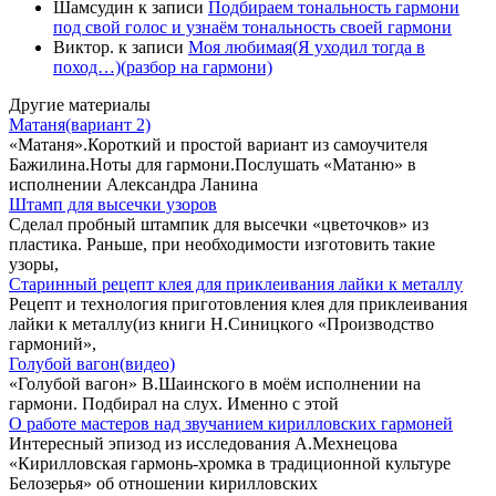
Шамсудин
к записи
Подбираем тональность гармони
под свой голос и узнаём тональность своей гармони
Виктор.
к записи
Моя любимая(Я уходил тогда в
поход…)(разбор на гармони)
Другие материалы
Матаня(вариант 2)
«Матаня».Короткий и простой вариант из самоучителя
Бажилина.Ноты для гармони.Послушать «Матаню» в
исполнении Александра Ланина
Штамп для высечки узоров
Сделал пробный штампик для высечки «цветочков» из
пластика. Раньше, при необходимости изготовить такие
узоры,
Старинный рецепт клея для приклеивания лайки к металлу
Рецепт и технология приготовления клея для приклеивания
лайки к металлу(из книги Н.Синицкого «Производство
гармоний»,
Голубой вагон(видео)
«Голубой вагон» В.Шаинского в моём исполнении на
гармони. Подбирал на слух. Именно с этой
О работе мастеров над звучанием кирилловских гармоней
Интересный эпизод из исследования А.Мехнецова
«Кирилловская гармонь-хромка в традиционной культуре
Белозерья» об отношении кирилловских