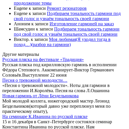
продолжение темы
Eugene
к записи
Ремонт резонаторов
Eugene
к записи
Подбираем тональность гармони под
свой голос и узнаём тональность своей гармони
Аноним
к записи
Изготовление гармоней на заказ
Шамсудин
к записи
Подбираем тональность гармони
под свой голос и узнаём тональность своей гармони
Виктор.
к записи
Моя любимая(Я уходил тогда в
поход…)(разбор на гармони)
Другие материалы
Русская пляска на фестивале «Традиция»
Русская пляска под кирилловскую гармонь в исполнении
Фёдора Степового. Аккомпанирует-Виктор Германович
Соловьёв.Выступление 22 июня
Песня о тревожной молодости…
«Песня о тревожной молодости». Ноты для гармони в
переложении И.Королёва. Песня на слова Л.Ошанина
Новая гармонь от Лёни Бездельникова
Мой молодой коллега, нижегородский мастер Леонид
Бездельников(который давно уже переплюнул меня по
практическому опыту),
На семинаре К.Иванина по русской пляске
15 и 16 декабря в Санкт–Петербурге состоялся семинар
Константина Иванина по русской пляске. Нам