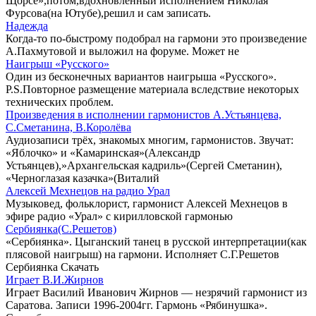
Щорсе»,потом,вдохновлённый исполнением Николая
Фурсова(на Ютубе),решил и сам записать.
Надежда
Когда-то по-быстрому подобрал на гармони это произведение
А.Пахмутовой и выложил на форуме. Может не
Наигрыш «Русского»
Один из бесконечных вариантов наигрыша «Русского».
P.S.Повторное размещение материала вследствие некоторых
технических проблем.
Произведения в исполнении гармонистов А.Устьянцева,
С.Сметанина, В.Королёва
Аудиозаписи трёх, знакомых многим, гармонистов. Звучат:
«Яблочко» и «Камаринская»(Александр
Устьянцев),»Архангельская кадриль»(Сергей Сметанин),
«Черноглазая казачка»(Виталий
Алексей Мехнецов на радио Урал
Музыковед, фольклорист, гармонист Алексей Мехнецов в
эфире радио «Урал» с кирилловской гармонью
Сербиянка(С.Решетов)
«Сербиянка». Цыганский танец в русской интерпретации(как
плясовой наигрыш) на гармони. Исполняет С.Г.Решетов
Сербиянка Скачать
Играет В.И.Жирнов
Играет Василий Иванович Жирнов — незрячий гармонист из
Саратова. Записи 1996-2004гг. Гармонь «Рябинушка».