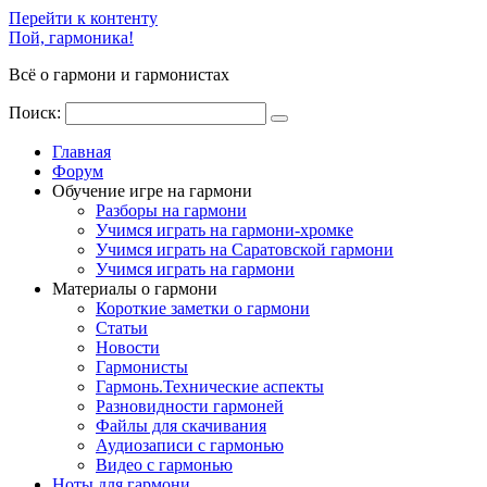
Перейти к контенту
Пой, гармоника!
Всё о гармони и гармонистах
Поиск:
Главная
Форум
Обучение игре на гармони
Разборы на гармони
Учимся играть на гармони-хромке
Учимся играть на Саратовской гармони
Учимся играть на гармони
Материалы о гармони
Короткие заметки о гармони
Cтатьи
Новости
Гармонисты
Гармонь.Технические аспекты
Разновидности гармоней
Файлы для скачивания
Аудиозаписи с гармонью
Видео с гармонью
Ноты для гармони