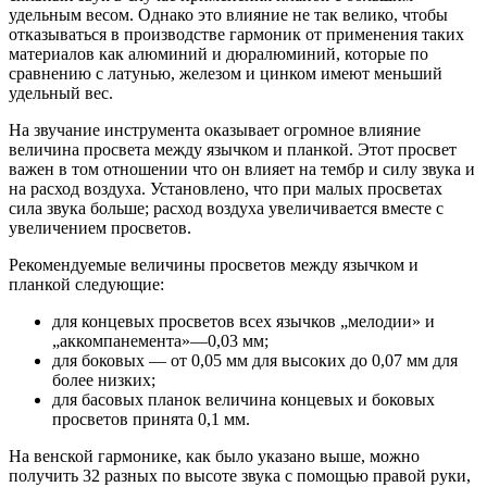
удельным весом. Однако это влияние не так велико, чтобы
отказываться в производстве гармоник от применения таких
материалов как алюминий и дюралюминий, которые по
сравнению с латунью, железом и цинком имеют меньший
удельный вес.
На звучание инструмента оказывает огромное влияние
величина просвета между язычком и планкой. Этот просвет
важен в том отношении что он влияет на тембр и силу звука и
на расход воздуха. Установлено, что при малых просветах
сила звука больше; расход воздуха увеличивается вместе с
увеличением просветов.
Рекомендуемые величины просветов между язычком и
планкой следующие:
для концевых просветов всех язычков „мелодии» и
„аккомпанемента»—0,03 мм;
для боковых — от 0,05 мм для высоких до 0,07 мм для
более низких;
для басовых планок величина концевых и боковых
просветов принята 0,1 мм.
На венской гармонике, как было указано выше, можно
получить 32 разных по высоте звука с помощью правой руки,