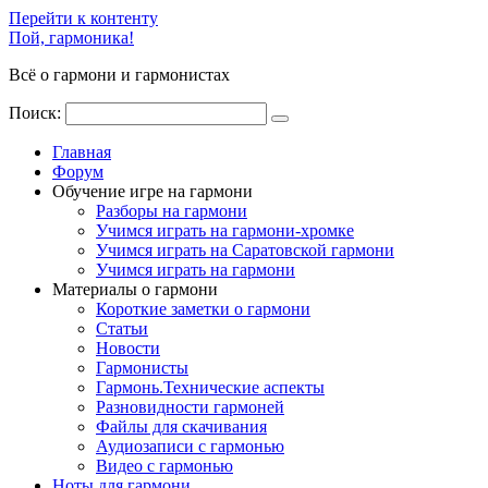
Перейти к контенту
Пой, гармоника!
Всё о гармони и гармонистах
Поиск:
Главная
Форум
Обучение игре на гармони
Разборы на гармони
Учимся играть на гармони-хромке
Учимся играть на Саратовской гармони
Учимся играть на гармони
Материалы о гармони
Короткие заметки о гармони
Cтатьи
Новости
Гармонисты
Гармонь.Технические аспекты
Разновидности гармоней
Файлы для скачивания
Аудиозаписи с гармонью
Видео с гармонью
Ноты для гармони