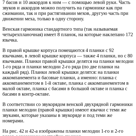
7 басов и 10 аккордов к ним — с помощью левой руки. Часть
звуков и аккордов можно получить на гармонике как при
сжимании, так и при растягивании мехов, другую часть при
движении меха, только в одну сторону.
Венская гармоника стандартного типа (так называемая
четырехпланочная) имеет 8 планок, на которые наклепано 172
язычка.
В правой крышке корпуса помещаются 4 планки с 92
язычками, в левой крышке корпуса — также 4 планки, но с 80
язычками. Планки правой крышки делятся на планки мелодии
1-го ряда и планки мелодии 2-го ряда (по две планки на
каждый ряд). Планки левой крышки делятся: на планки
аккомпанемента и басовые планки, а именно: планка с
аккомпанементом в 1-й октаве, планка с аккомпанементом в
малой октаве, планка с басами в большой октаве и планка с
басами в контр-октаве.
В соответствии со звукорядом венской двухрядной гармоники
планки мелодии (правой крышки) имеют язычки с теми же
звуками, которые указаны в звукоряде и под теми же
номерами.
На рис. 42 и 42-а изображены планки мелодии 1-го и 2-го