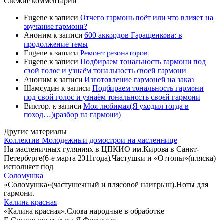
Свежие комментарии
Eugene
к записи
Отчего гармонь поёт или что влияет на
звучание гармони?
Аноним
к записи
600 аккордов Гаращенкова: в
продолжение темы
Eugene
к записи
Ремонт резонаторов
Eugene
к записи
Подбираем тональность гармони под
свой голос и узнаём тональность своей гармони
Аноним
к записи
Изготовление гармоней на заказ
Шамсудин
к записи
Подбираем тональность гармони
под свой голос и узнаём тональность своей гармони
Виктор.
к записи
Моя любимая(Я уходил тогда в
поход…)(разбор на гармони)
Другие материалы
Коллектив Молодёжный домострой на масленнице
На масленичных гуляниях в ЦПКИО им.Кирова в Санкт-
Петербурге(6-е марта 2011года).Частушки и «Оттопы»(пляска)
исполняет под
Соломушка
«Соломушка»(частушечный и плясовой наигрыш).Ноты для
гармони.
Калина красная
«Калина красная».Слова народные в обработке
Е.Синицына,музыка Я.Френкеля