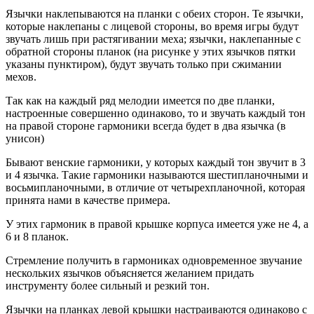
Язычки наклепываются на планки с обеих сторон. Те язычки,
которые наклепаны с лицевой стороны, во время игры будут
звучать лишь при растягивании меха; язычки, наклепанные с
обратной стороны планок (на рисунке у этих язычков пятки
указаны пунктиром), будут звучать только при сжимании
мехов.
Так как на каждый ряд мелодии имеется по две планки,
настроенные совершенно одинаково, то и звучать каждый тон
на правой стороне гармоники всегда будет в два язычка (в
унисон)
Бывают венские гармоники, у которых каждый тон звучит в 3
и 4 язычка. Такие гармоники называются шестипланочными и
восьмипланочными, в отличие от четырехпланочной, которая
принята нами в качестве примера.
У этих гармоник в правой крышке корпуса имеется уже не 4, а
6 и 8 планок.
Стремление получить в гармониках одновременное звучание
нескольких язычков объясняется желанием придать
инструменту более сильный и резкий тон.
Язычки на планках левой крышки настраиваются одинаково с