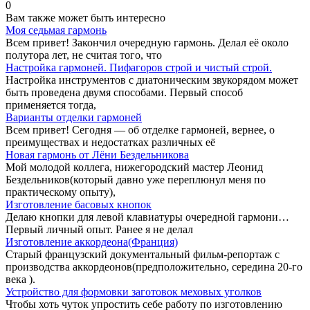
0
Вам также может быть интересно
Моя седьмая гармонь
Всем привет! Закончил очередную гармонь. Делал её около
полутора лет, не считая того, что
Настройка гармоней. Пифагоров строй и чистый строй.
Настройка инструментов с диатоническим звукорядом может
быть проведена двумя способами. Первый способ
применяется тогда,
Варианты отделки гармоней
Всем привет! Сегодня — об отделке гармоней, вернее, о
преимуществах и недостатках различных её
Новая гармонь от Лёни Бездельникова
Мой молодой коллега, нижегородский мастер Леонид
Бездельников(который давно уже переплюнул меня по
практическому опыту),
Изготовление басовых кнопок
Делаю кнопки для левой клавиатуры очередной гармони…
Первый личный опыт. Ранее я не делал
Изготовление аккордеона(Франция)
Старый французский документальный фильм-репортаж с
производства аккордеонов(предположительно, середина 20-го
века ).
Устройство для формовки заготовок меховых уголков
Чтобы хоть чуток упростить себе работу по изготовлению