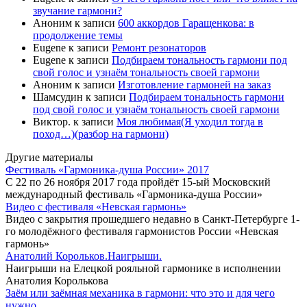
звучание гармони?
Аноним
к записи
600 аккордов Гаращенкова: в
продолжение темы
Eugene
к записи
Ремонт резонаторов
Eugene
к записи
Подбираем тональность гармони под
свой голос и узнаём тональность своей гармони
Аноним
к записи
Изготовление гармоней на заказ
Шамсудин
к записи
Подбираем тональность гармони
под свой голос и узнаём тональность своей гармони
Виктор.
к записи
Моя любимая(Я уходил тогда в
поход…)(разбор на гармони)
Другие материалы
Фестиваль «Гармоника-душа России» 2017
С 22 по 26 ноября 2017 года пройдёт 15-ый Московский
международный фестиваль «Гармоника-душа России»
Видео с фестиваля «Невская гармонь»
Видео с закрытия прошедшего недавно в Санкт-Петербурге 1-
го молодёжного фестиваля гармонистов России «Невская
гармонь»
Анатолий Корольков.Наигрыши.
Наигрыши на Елецкой рояльной гармонике в исполнении
Анатолия Королькова
Заём или заёмная механика в гармони: что это и для чего
нужно