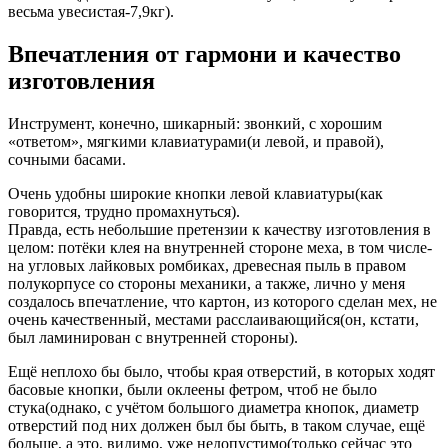
весьма увесистая-7,9кг).
Впечатления от гармони и качество
изготовления
Инструмент, конечно, шикарный: звонкий, с хорошим
«ответом», мягкими клавиатурами(и левой, и правой),
сочными басами.
Очень удобны широкие кнопки левой клавиатуры(как
говорится, трудно промахнуться).
Правда, есть небольшие претензии к качеству изготовления в
целом: потёки клея на внутренней стороне меха, в том числе-
на угловых лайковых ромбиках, древесная пыль в правом
полукорпусе со стороны механики, а также, лично у меня
создалось впечатление, что картон, из которого сделан мех, не
очень качественный, местами расслаивающийся(он, кстати,
был ламинирован с внутренней стороны).
Ещё неплохо бы было, чтобы края отверстий, в которых ходят
басовые кнопки, были оклеены фетром, чтоб не было
стука(однако, с учётом большого диаметра кнопок, диаметр
отверстий под них должен был бы быть, в таком случае, ещё
больше, а это, видимо, уже недопустимо(только сейчас это