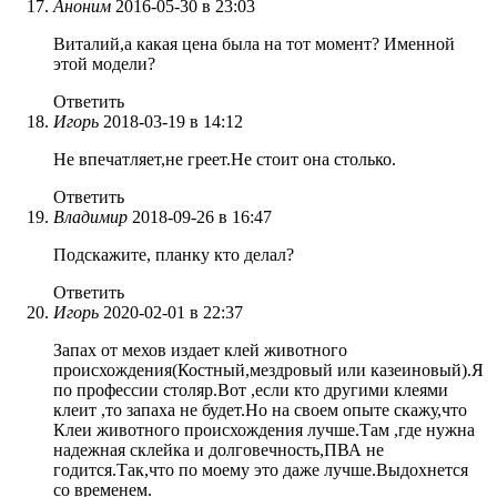
Аноним
2016-05-30 в 23:03
Виталий,а какая цена была на тот момент? Именной
этой модели?
Ответить
Игорь
2018-03-19 в 14:12
Не впечатляет,не греет.Не стоит она столько.
Ответить
Владимир
2018-09-26 в 16:47
Подскажите, планку кто делал?
Ответить
Игорь
2020-02-01 в 22:37
Запах от мехов издает клей животного
происхождения(Костный,мездровый или казеиновый).Я
по профессии столяр.Вот ,если кто другими клеями
клеит ,то запаха не будет.Но на своем опыте скажу,что
Клеи животного происхождения лучше.Там ,где нужна
надежная склейка и долговечность,ПВА не
годится.Так,что по моему это даже лучше.Выдохнется
со временем.