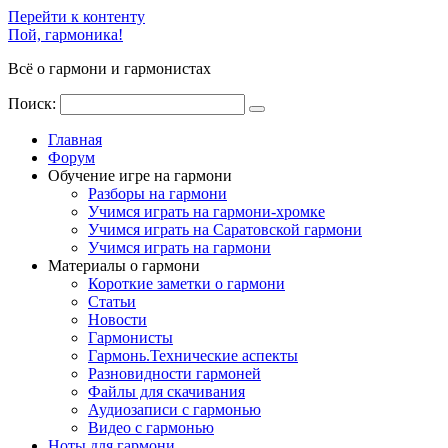
Перейти к контенту
Пой, гармоника!
Всё о гармони и гармонистах
Поиск:
Главная
Форум
Обучение игре на гармони
Разборы на гармони
Учимся играть на гармони-хромке
Учимся играть на Саратовской гармони
Учимся играть на гармони
Материалы о гармони
Короткие заметки о гармони
Cтатьи
Новости
Гармонисты
Гармонь.Технические аспекты
Разновидности гармоней
Файлы для скачивания
Аудиозаписи с гармонью
Видео с гармонью
Ноты для гармони