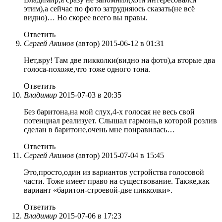
этим),а сейчас по фото затрудняюсь сказать(не всё
видно)… Но скорее всего вы правы.
Ответить
Сергей Акимов
(автор)
2015-06-12 в 01:31
Нет,вру! Там две пикколки(видно на фото),а вторые два
голоса-похоже,что тоже одного тона.
Ответить
Владимир
2015-07-03 в 20:35
Без баритона,на мой слух,4-х голосая не весь свой
потенциал реализует. Слышал гармонь,в которой розлив
сделан в баритоне,очень мне понравилась…
Ответить
Сергей Акимов
(автор)
2015-07-04 в 15:45
Это,просто,один из вариантов устройства голосовой
части. Тоже имеет право на существование. Также,как
вариант «баритон-строевой-две пикколки».
Ответить
Владимир
2015-07-06 в 17:23