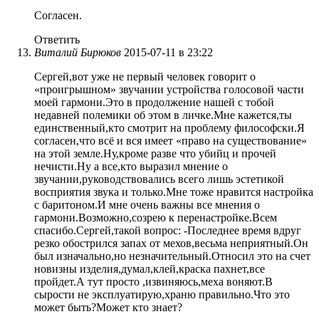
Согласен.
Ответить
Виталий Бирюков
2015-07-11 в 23:22
Сергей,вот уже не первый человек говорит о
«проигрышном» звучании устройства голосовой части
моей гармони.Это в продолжение нашей с тобой
недавней полемики об этом в личке.Мне кажется,ты
единственный,кто смотрит на проблему философски.Я
согласен,что всё и вся имеет «право на существование»
на этой земле.Ну,кроме разве что убийц и прочей
нечисти.Ну а все,кто выразил мнение о
звучании,руководствовались всего лишь эстетикой
восприятия звука и только.Мне тоже нравится настройка
с баритоном.И мне очень важны все мнения о
гармони.Возможно,созрею к перенастройке.Всем
спасибо.Сергей,такой вопрос: -Последнее время вдруг
резко обострился запах от мехов,весьма неприятный.Он
был изначально,но незначительный.Относил это на счет
новизны изделия,думал,клей,краска пахнет,все
пройдет.А тут просто ,извиняюсь,меха воняют.В
сырости не эксплуатирую,храню правильно.Что это
может быть?Может кто знает?