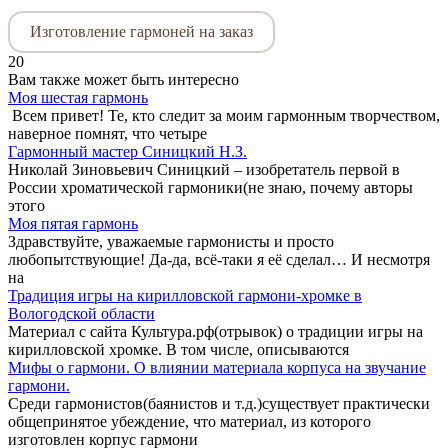
Изготовление гармоней на заказ
20
Вам также может быть интересно
Моя шестая гармонь
Всем привет! Те, кто следит за моим гармонным творчеством,
наверное помнят, что четыре
Гармонный мастер Синицкий Н.З.
Николай Зиновьевич Синицкий – изобретатель первой в
России хроматической гармоники(не знаю, почему авторы
этого
Моя пятая гармонь
Здравствуйте, уважаемые гармонисты и просто
любопытствующие! Да-да, всё-таки я её сделал… И несмотря
на
Традиция игры на кирилловской гармони-хромке в
Вологодской области
Материал с сайта Культура.рф(отрывок) о традиции игры на
кирилловской хромке. В том числе, описываются
Мифы о гармони. О влиянии материала корпуса на звучание
гармони.
Среди гармонистов(баянистов и т.д.)существует практически
общепринятое убеждение, что материал, из которого
изготовлен корпус гармони